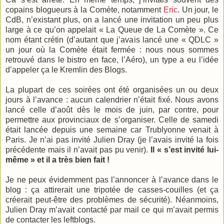
copains blogueurs à la Comète, notamment
Eric
. Un jour, le
CdB, n’existant plus, on a lancé une invitation un peu plus
large à ce qu’on appelait « La Queue de La Comète ». Ce
nom étant crétin (d’autant que j’avais lancé une « QDLC »
un jour où la Comète était fermée : nous nous sommes
retrouvé dans le bistro en face, l’Aéro), un type a eu l’idée
d’appeler ça le Kremlin des Blogs.
La plupart de ces soirées ont été organisées un ou deux
jours à l’avance : aucun calendrier n’était fixé. Nous avons
lancé celle d’août dès le mois de juin, par contre, pour
permettre aux provinciaux de s’organiser. Celle de samedi
était lancée depuis une semaine car Trublyonne venait à
Paris. Je n’ai pas invité Julien Dray (je l’avais invité la fois
précédente mais il n’avait pas pu venir).
Il « s’est invité lui-
même » et il a très bien fait !
Je ne peux évidemment pas l’annoncer à l’avance dans le
blog : ça attirerait une tripotée de casses-couilles (et ça
créerait peut-être des problèmes de sécurité). Néanmoins,
Julien Dray m’avait contacté par mail ce qui m’avait permis
de contacter les leftblogs.