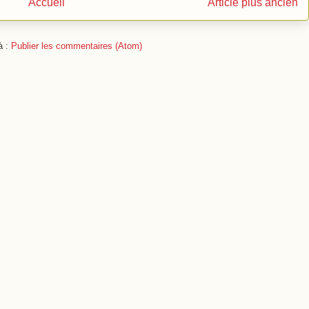
Accueil
Article plus ancien
à :
Publier les commentaires (Atom)