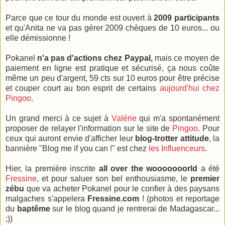
Parce que ce tour du monde est ouvert à
2009 participants
et qu'Anita ne va pas gérer 2009 chèques de 10 euros... ou
elle démissionne !
Pokanel
n'a pas d'actions chez Paypal,
mais ce moyen de
paiement en ligne est pratique et sécurisé, ça nous coûte
même un peu d'argent, 59 cts sur 10 euros pour être précise
et couper court au bon esprit de certains
aujourd'hui chez
Pingoo
.
Un grand merci à ce sujet à
Valérie
qui m'a spontanément
proposer de relayer l'information sur le site de
Pingoo
. Pour
ceux qui auront envie d'afficher leur
blog-trotter attitude
, la
bannière "Blog me if you can !" est chez
les Influenceurs
.
Hier, la première inscrite
all over the wooooooorld
a été
Fressine
, et pour saluer son bel enthousiasme, le
premier
zébu
que va acheter Pokanel pour le confier à des paysans
malgaches s'appelera
Fressine.com
! (photos et reportage
du
baptême
sur le blog quand je rentrerai de Madagascar...
;))