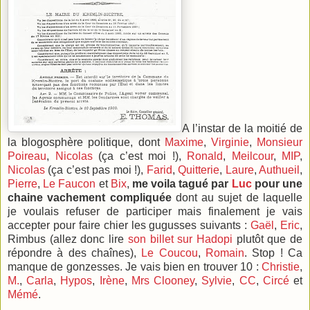
A l’instar de la moitié de
la blogosphère politique, dont
Maxime
,
Virginie
,
Monsieur
Poireau
,
Nicolas
(ça c’est moi !),
Ronald
,
Meilcour
,
MIP
,
Nicolas
(ça c’est pas moi !),
Farid
,
Quitterie
,
Laure
,
Authueil
,
Pierre
,
Le Faucon
et
Bix
,
me voila tagué par
Luc
pour une
chaine vachement compliquée
dont au sujet de laquelle
je voulais refuser de participer mais finalement je vais
accepter pour faire chier les gugusses suivants :
Gaël
,
Eric
,
Rimbus (allez donc lire
son billet sur Hadopi
plutôt que de
répondre à des chaînes),
Le Coucou
,
Romain
. Stop ! Ca
manque de gonzesses. Je vais bien en trouver 10 :
Christie
,
M.
,
Carla
,
Hypos
,
Irène
,
Mrs Clooney
,
Sylvie
,
CC
,
Circé
et
Mémé
.