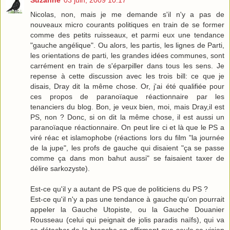
Suzanne
03 juin, 2009 10:17
Nicolas, non, mais je me demande s'il n'y a pas de
nouveaux micro courants politiques en train de se former
comme des petits ruisseaux, et parmi eux une tendance
"gauche angélique". Ou alors, les partis, les lignes de Parti,
les orientations de parti, les grandes idées communes, sont
carrément en train de s'éparpiller dans tous les sens. Je
repense à cette discussion avec les trois bill: ce que je
disais, Dray dit la même chose. Or, j'ai été qualifiée pour
ces propos de paranoïaque réactionnaire par les
tenanciers du blog. Bon, je veux bien, moi, mais Dray,il est
PS, non ? Donc, si on dit la même chose, il est aussi un
paranoïaque réactionnaire. On peut lire ci et là que le PS a
viré réac et islamophobe (réactions lors du film "la journée
de la jupe", les profs de gauche qui disaient "ça se passe
comme ça dans mon bahut aussi" se faisaient taxer de
délire sarkozyste).
Est-ce qu'il y a autant de PS que de politiciens du PS ?
Est-ce qu'il n'y a pas une tendance à gauche qu'on pourrait
appeler la Gauche Utopiste, ou la Gauche Douanier
Rousseau (celui qui peignait de jolis paradis naïfs), qui va