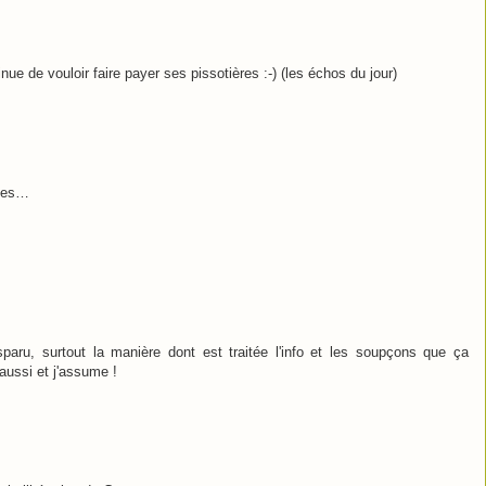
ue de vouloir faire payer ses pissotières :-) (les échos du jour)
sées…
sparu, surtout la manière dont est traitée l'info et les soupçons que ça
 aussi et j'assume !