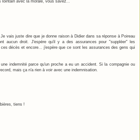
ès lointain avec la morale, vous savez...
 Je vais juste dire que je donne raison à Didier dans sa réponse à Poireau
ont aucun droit. J'espère qu'il y a des assurances pour "suppléer" les
es décès et encore... j'espère que ce sont les assurances des gens qui
 une indemnité parce qu'un proche a eu un accident. Si la compagnie ou
record, mais ça n'a rien à voir avec une indemnisation.
bières, tiens !