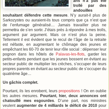
ans n’a pas été
trollé par des
andouilles
souhaitant défendre cette mesure
. N’y aurait-il plus de
Sarkozystes ou auraient-ils tous compris que ça n’est que
de l’enfumage généralisé… Jamais travailler plus ne
permettra de s’en sortir. J’étais près à répondre à mes trolls,
argument par argument. Mais ce n’est plus la peine.
Tellement il est évident que le recul de l’âge de la retraite
est néfaste, en augmentant le chômage des jeunes et
empêchant les 60-70 de tenir leur rôle social : dépenser leur
pognon dans les hôtels de
Palavas-les-flots
, garder les
petits-enfants pendant que les jeunes bossent en évitant au
secteur public de multiplier les crèches, s’occuper de leurs
propres parents en évitant au secteur public de s’occuper du
quatrième âge…
Un gâchis complet.
Pourtant, ils les enrobent, leurs
propositions
! On en oublie
les autres mesures.
Pourtant, hier, deux annonces ont
chatouillé mes esgourdes
. D’une part, nos ministres
veulent
augmenter de 4 milliards le déficit de 2010
pour