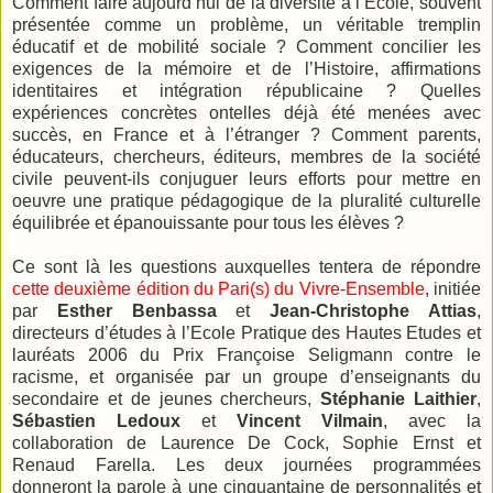
Comment faire aujourd’hui de la diversité à l’École, souvent
présentée comme un problème, un véritable tremplin
éducatif et de mobilité sociale ? Comment concilier les
exigences de la mémoire et de l’Histoire, affirmations
identitaires et intégration républicaine ? Quelles
expériences concrètes ontelles déjà été menées avec
succès, en France et à l’étranger ? Comment parents,
éducateurs, chercheurs, éditeurs, membres de la société
civile peuvent-ils conjuguer leurs efforts pour mettre en
oeuvre une pratique pédagogique de la pluralité culturelle
équilibrée et épanouissante pour tous les élèves ?
Ce sont là les questions auxquelles tentera de répondre
cette deuxième édition du Pari(s) du Vivre-Ensemble
, initiée
par
Esther Benbassa
et
Jean-Christophe Attias
,
directeurs d’études à l’Ecole Pratique des Hautes Etudes et
lauréats 2006 du Prix Françoise Seligmann contre le
racisme, et organisée par un groupe d’enseignants du
secondaire et de jeunes chercheurs,
Stéphanie Laithier
,
Sébastien Ledoux
et
Vincent Vilmain
, avec la
collaboration de Laurence De Cock, Sophie Ernst et
Renaud Farella. Les deux journées programmées
donneront la parole à une cinquantaine de personnalités et