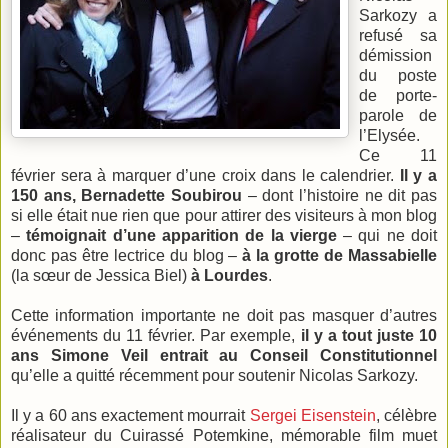
Sarkozy a
refusé sa
démission
du poste
de porte-
parole de
l’Elysée.
Ce 11
février sera à marquer d’une croix dans le calendrier.
Il y a
150 ans, Bernadette Soubirou
– dont l’histoire ne dit pas
si elle était nue rien que pour attirer des visiteurs à mon blog
–
témoignait d’une apparition de la vierge
– qui ne doit
donc pas être lectrice du blog –
à la grotte de Massabielle
(la sœur de Jessica Biel)
à Lourdes
.
Cette information importante ne doit pas masquer d’autres
événements du 11 février. Par exemple,
il y a tout juste 10
ans Simone Veil entrait au Conseil Constitutionnel
qu’elle a quitté récemment pour soutenir Nicolas Sarkozy.
Il y a 60 ans exactement mourrait
Sergei Eisenstein
, célèbre
réalisateur du Cuirassé Potemkine, mémorable film muet