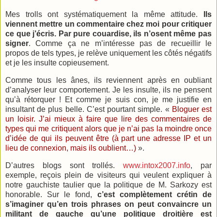
Mes trolls ont systématiquement la même attitude.
Ils
viennent mettre un commentaire chez moi pour critiquer
ce que j’écris. Par pure couardise, ils n’osent même pas
signer
. Comme ça ne m’intéresse pas de recueillir le
propos de tels types, je relève uniquement les côtés négatifs
et je les insulte copieusement.
Comme tous les ânes, ils reviennent après en oubliant
d’analyser leur comportement. Je les insulte, ils ne pensent
qu’à rétorquer ! Et comme je suis con, je me justifie en
insultant de plus belle. C’est pourtant simple. «
Bloguer est
un loisir. J’ai mieux à faire que lire des commentaires de
types qui me critiquent alors que je n’ai pas la moindre once
d’idée de qui ils peuvent être (à part une adresse IP et un
lieu de connexion, mais ils oublient…)
».
D’autres blogs sont trollés.
www.intox2007.info
, par
exemple, reçois plein de visiteurs qui veulent expliquer à
notre gauchiste taulier que la politique de M. Sarkozy est
honorable. Sur le fond,
c’est complètement crétin de
s’imaginer qu’en trois phrases on peut convaincre un
militant de gauche qu’une politique droitière est