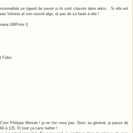
sonnalités se tapent de savoir si ils sont classés dans wikio... Si elle est
ean Véronis et son nouvel algo, et pas de sa faute à elle !
e nana UMPiste !]
rt Fubiz.
C'est Philippe Méoule ! je ne t'en veux pas. Donc au général, je passe de
66 à 125. Et tout ça sans twitter !