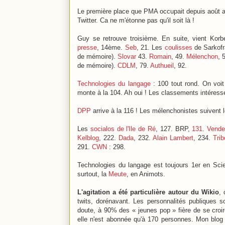
Le première place que PMA occupait depuis août a
Twitter. Ca ne m'étonne pas qu'il soit là !
Guy se retrouve troisième. En suite, vient Kor
presse
, 14ème.
Seb
, 21. Les
coulisses
de Sarkofr
de mémoire).
Slovar
43.
Romain
, 49.
Mélenchon
, 
de mémoire).
CDLM
, 79.
Authueil
, 92.
Technologies du langage
: 100 tout rond. On voit 
monte à la 104. Ah oui ! Les classements intéress
DPP
arrive à la 116 ! Les mélenchonistes suivent 
Les
socialos de l'Ile de Ré
, 127. BRP,
131
.
Vende
Kelblog
, 222.
Dada
, 232.
Alain Lambert
, 234.
Trib
291.
CWN
: 298.
Technologies du langage est toujours 1er en Sc
surtout, la
Meute
, en Animots.
L'agitation a été particulière autour du Wikio
, 
twits, dorénavant. Les personnalités publiques
doute, à 90% des « jeunes pop » fière de se croi
elle n'est abonnée qu'à 170 personnes. Mon blog