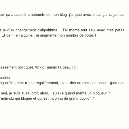
r, ça a assuré la notoriété de mon blog, j'ai joué avec, mais ça n'a jamais
issue d'un changement d'algorithme... J'ai monté tout seul avec mes petits
. Et de fil en aiguille, j'ai augmenté mon nombre de potes !
ssement politique). Wikio j'aurais ta peau ! :))
estion...
g qu'elle tient à jour régulièrement, avec des articles personnels (pas des
is moi, je suis aussi prof, alors... suis-je quand même un blogueur ?
 "individu qui blogue et qui est inconnu du grand public" ?