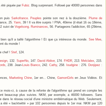
 été piquée par
Fubiz
. Blog surprenant. Followé par 40000 personnes dans
ben puis
Sarkofrance
.
Peuples
pointe son nez à la douzième.
Plume de
ance, 25.
Yann
, 39 ! Il va être surpris ! PNA, 40ème (il était 16 ou 18ème,
52 suivi de
Vogelsong
.
Ruminances
, 56. Partageons l'addiction, 65 (29ème,
bien qu'il a taillé l'algorithme ! Et que ça intéresse du monde.
See Mee
,
ent du monde !
le chef !
Stef
, 124.
esign
, 132.
SuperNo
, 147.
David Abiker
, 174.
FHDR
, 213.
Melclalex
, 215.
ords
, 238. Jean-
Louis Bianco
, 242.
Cathy
, 258.
Ioudgine
: 276.
Donjipez
:
iences,
Marketing Chine
, 1er en... Chine,
GamonGirls
en Jeux Vidéos. Et
ce mois-ci, à cause de la refonte de l'algorithme qui prend en compte les
 sont beaucoup plus suivies. NKM, par exemple, a 46000 followers. Sans
re dans le réseau social d'une ministre emblématique du Web. Seulement,
 a été « backtwitté » par 102 personnes depuis le 1er mai. NKM par 120