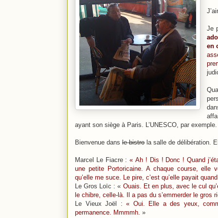
J’a
Je 
ado
en 
ass
pre
jud
Qu
per
dan
affa
ayant son siège à Paris. L’UNESCO, par exemple. I
Bienvenue dans
le bistro
la salle de délibération. 
Marcel Le Fiacre :
« Ah ! Dis ! Donc ! Quand j’étai
une petite Portoricaine. A chaque course, elle v
qu’elle me suce. Le pire, c’est qu’elle payait qua
Le Gros Loïc : «
Ouais. Et en plus, avec le cul qu’e
le chibre, celle-là. Il a pas du s’emmerder le gros ri
Le Vieux Joël :
« Oui. Elle a des yeux, comme
permanence. Mmmmh.
»