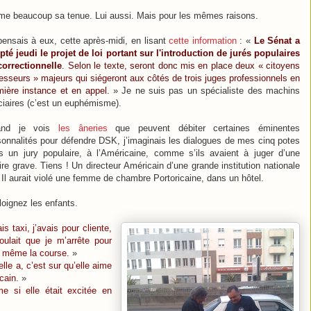
ime beaucoup sa tenue. Lui aussi. Mais pour les mêmes raisons.
pensais à eux, cette après-midi, en lisant
cette information
: «
Le Sénat a
pté jeudi le projet de loi portant sur l'introduction de jurés populaires
correctionnelle
. Selon le texte, seront donc mis en place deux « citoyens
esseurs » majeurs qui siégeront aux côtés de trois juges professionnels en
mière instance et en appel.
» Je ne suis pas un spécialiste des machins
iciaires (c’est un euphémisme).
and je vois
les âneries
que peuvent débiter certaines éminentes
sonnalités pour défendre DSK, j’imaginais les dialogues de mes cinq potes
s un jury populaire, à l’Américaine, comme s’ils avaient à juger d’une
ire grave. Tiens ! Un directeur Américain d’une grande institution nationale
l aurait violé une femme de chambre Portoricaine, dans un hôtel.
Eloignez les enfants.
s taxi, j’avais pour cliente,
oulait que je m’arrête pour
nd même la course.
»
lle a, c’est sur qu’elle aime
cain.
»
 si elle était excitée en