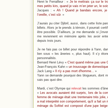
Henri le Ferrailleur : «
Je te mettrais ça sur le tro
mes petits kirs, quand je vais m’en jeter un, le so
Jacques : «
Ah ! Quand je bandais encore, je 
l’oreille, c’est sûr.
»
J’aurais pu citer Djibril, aussi, dans cette liste par
billets. Alors je le prends à témoin, il pourrait cert
être possible. D’ailleurs, je me demande si j’inven
me reviennent en mémoire après les avoir ente
depuis trois jours.
Je ne fais pas ce billet pour répondre à Yann, dans
lien sous « les âneries », plus haut). Il s’y éto
personnalités.
Bernard Henri Lévy «
C'est quand même pas une Cos
Jean-François Kahn «
un troussage de domestique,
Jack Lang «
Il n'y a pas mort d'homme...
»
Yann se demande pourquoi des blogueurs, dont moi
sais pas quoi dire.
Mardi, c’est Olympe qui
relevait
les sommes d’âner
«
Les avocats auraient été surpris, lors de la co
femme de ménage était une trentenaire très jolie, 
a mal interprété son comportement, qu'il a fait un 
ménage du Sofitel est composé d'une jupe beige