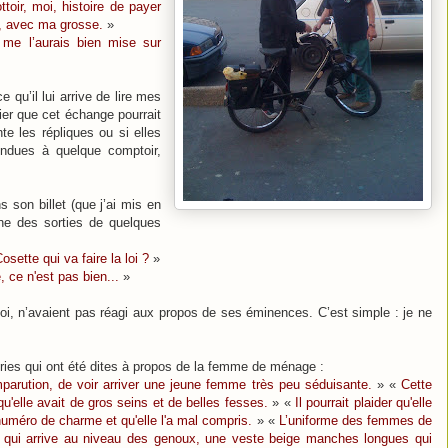
ttoir, moi, histoire de payer
ir, avec ma grosse.
»
me l’aurais bien mise sur
ce qu’il lui arrive de lire mes
ifier que cet échange pourrait
te les répliques ou si elles
ndues à quelque comptoir,
 son billet (que j’ai mis en
nne des sorties de quelques
ette qui va faire la loi ?
»
 ce n'est pas bien...
»
, n’avaient pas réagi aux propos de ses éminences. C’est simple : je ne
ies qui ont été dites à propos de la femme de ménage :
mparution, de voir arriver une jeune femme très peu séduisante.
» «
Cette
qu'elle avait de gros seins et de belles fesses.
» «
Il pourrait plaider qu'elle
numéro de charme et qu'elle l'a mal compris.
» «
L’uniforme des femmes de
 qui arrive au niveau des genoux, une veste beige manches longues qui