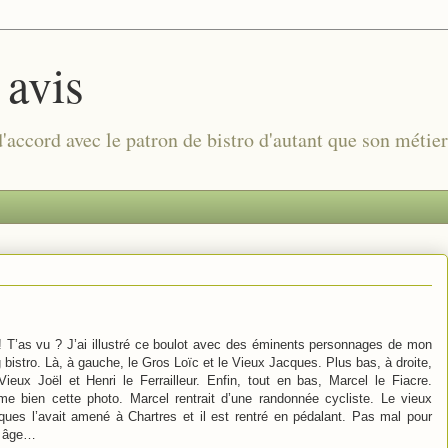
 avis
 d'accord avec le patron de bistro d'autant que son métie
! T’as vu ? J’ai illustré ce boulot avec des éminents personnages de mon
 bistro. Là, à gauche, le Gros Loïc et le Vieux Jacques. Plus bas, à droite,
Vieux Joël et Henri le Ferrailleur. Enfin, tout en bas, Marcel le Fiacre.
ime bien cette photo. Marcel rentrait d’une randonnée cycliste. Le vieux
ques l’avait amené à Chartres et il est rentré en pédalant. Pas mal pour
 âge…