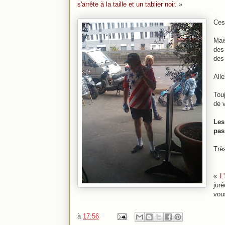
s'arrête à la taille et un tablier noir.
»
Ces
Mai
des
des
Alle
Tou
de v
Les
pas
Très
«
L
jur
vou
à
17:56