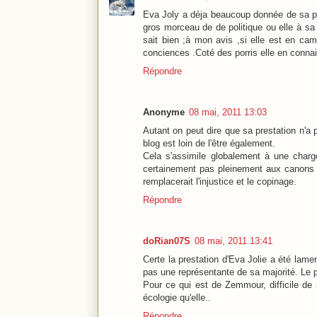
Eva Joly a déja beaucoup donnée de sa per
gros morceau de de politique ou elle à sa p
sait bien ;à mon avis ,si elle est en ca
conciences .Coté des porris elle en connai
Répondre
Anonyme
08 mai, 2011 13:03
Autant on peut dire que sa prestation n'a p
blog est loin de l'être également.
Cela s'assimile globalement à une charg
certainement pas pleinement aux canons a
remplacerait l'injustice et le copinage.
Répondre
doRian07S
08 mai, 2011 13:41
Certe la prestation d'Eva Jolie a été lame
pas une représentante de sa majorité. Le pr
Pour ce qui est de Zemmour, difficile de 
écologie qu'elle..
Répondre