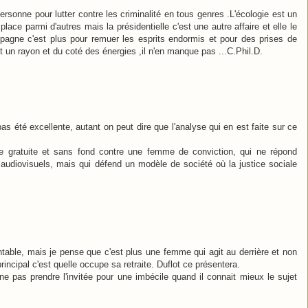
sonne pour lutter contre les criminalité en tous genres .L'écologie est un
lace parmi d'autres mais la présidentielle c'est une autre affaire et elle le
mpagne c'est plus pour remuer les esprits endormis et pour des prises de
t un rayon et du coté des énergies ,il n'en manque pas ...C.Phil.D.
as été excellente, autant on peut dire que l'analyse qui en est faite sur ce
e gratuite et sans fond contre une femme de conviction, qui ne répond
udiovisuels, mais qui défend un modèle de société où la justice sociale
ntable, mais je pense que c'est plus une femme qui agit au derrière et non
incipal c'est quelle occupe sa retraite. Duflot ce présentera.
ne pas prendre l'invitée pour une imbécile quand il connait mieux le sujet