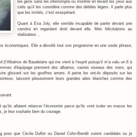
les gens sans les interrompre ou montrer en levant les yeux aux
ciels qu’il les considère comme des débiles légers. Il parle plus
que les invités, c’est exaspérant.
Quant à Eva Joly, elle semble incapable de parler devant une
caméra en regardant droit devant elle. Mes félicitations au
réalisateur…
ions économiques. Elle a dévoilé tout son programme en une seule phrase,
l’Albatros de Baudelaire qui me vient à l’esprit puisqu’il m’a valu un 8 à
 hommes d'équipage prennent des albatros, vastes oiseaux des mers, qui
re glissant sur les gouffres amers. A peine les ont-ils déposés sur les
t honteux, laissent piteusement leurs grandes ailes blanches comme des
suivant.
qu’ils allaient relancer l’économie parce qu’ils vont isoler en masse les
, je leur souhaite bien du courage.
ing pour que Cécile Duflot ou Daniel Cohn-Bendit soient candidats ou je