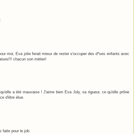
!
pour moi, Eva jolie ferait mieux de rester s'occuper des d*ses enfants avec
aises!!! chacun son métier!
squ'elle a été mauvaise ! J'aime bien Eva Joly, sa rigueur, ce qu'elle prône
ce d'être élue.
 faite pour le job.