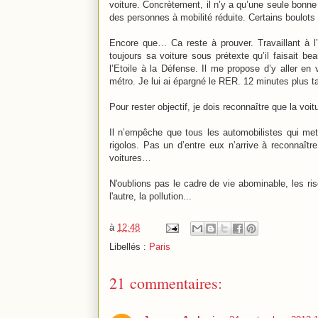
voiture. Concrètement, il n’y a qu’une seule bonne 
des personnes à mobilité réduite. Certains boulots
Encore que… Ca reste à prouver. Travaillant à l’
toujours sa voiture sous prétexte qu’il faisait b
l’Etoile à la Défense. Il me propose d’y aller en 
métro. Je lui ai épargné le RER. 12 minutes plus ta
Pour rester objectif, je dois reconnaître que la voi
Il n’empêche que tous les automobilistes qui mette
rigolos. Pas un d’entre eux n’arrive à reconnaîtr
voitures…
N'oublions pas le cadre de vie abominable, les ris
l'autre, la pollution...
à
12:48
Libellés :
Paris
21 commentaires: