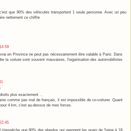
r c'est que 90% des véhicules transportent 1 seule personne. Avec un peu
uire nettement ce chiffre
14:59
e vrai en Province ne peut pas nécessairement être valable à Paris. Dans
re la voiture sont souvent mauvaises, l'organisation des automobilistes
41
"
ndroits plus exactement ...
ine comme pas mal de français, il est impossible de co-voiturer. Quant
our 4 km, c'est au-dessus de mes forces.
22:45
. Il n'empêche que 90% des glandus qui prennent les quais de Seine à 18