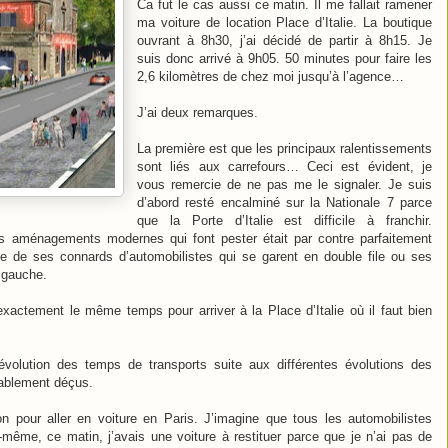
Ca fut le cas aussi ce matin. Il me fallait ramener
ma voiture de location Place d’Italie. La boutique
ouvrant à 8h30, j’ai décidé de partir à 8h15. Je
suis donc arrivé à 9h05. 50 minutes pour faire les
2,6 kilomètres de chez moi jusqu’à l’agence…
J’ai deux remarques.
La première est que les principaux ralentissements
sont liés aux carrefours… Ceci est évident, je
vous remercie de ne pas me le signaler. Je suis
d’abord resté encalminé sur la Nationale 7 parce
que la Porte d’Italie est difficile à franchir.
ces aménagements modernes qui font pester était par contre parfaitement
se de ses connards d’automobilistes qui se garent en double file ou ses
 gauche.
 exactement le même temps pour arriver à la Place d’Italie où il faut bien
’évolution des temps de transports suite aux différentes évolutions des
bablement déçus.
n pour aller en voiture en Paris. J’imagine que tous les automobilistes
i-même, ce matin, j’avais une voiture à restituer parce que je n’ai pas de