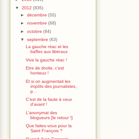
▼
2012
(835)
►
décembre
(55)
►
novembre
(68)
►
octobre
(84)
▼
septembre
(63)
La gauche réac et les
baffes aux libéraux
Vive la gauche réac !
Etre de droite, c'est
honteux !
Et si on augmentait les
impôts des journalistes,
p...
C'est de la faute à ceux
d'avant !
L'anonymat des
blogueurs [le retour !]
Que faites-vous pour la
Saint François ?
Quand Jean-François