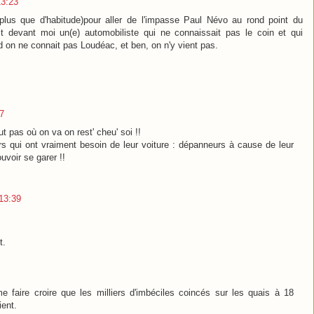
13:23
plus que d'habitude)pour aller de l'impasse Paul Névo au rond point du
it devant moi un(e) automobiliste qui ne connaissait pas le coin et qui
nd on ne connait pas Loudéac, et ben, on n'y vient pas.
7
 pas où on va on rest' cheu' soi !!
rs qui ont vraiment besoin de leur voiture : dépanneurs à cause de leur
ouvoir se garer !!
13:39
t.
 faire croire que les milliers d'imbéciles coincés sur les quais à 18
ient.