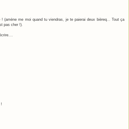
re ! (amène me moi quand tu viendras, je te paierai deux bièreq... Tout ça
st pas cher !).
crire....
 !