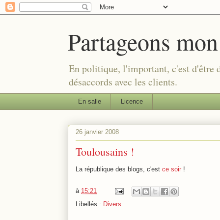
Partageons mon
En politique, l'important, c'est d'être
désaccords avec les clients.
En salle
Licence
26 janvier 2008
Toulousains !
La république des blogs, c'est
ce soir
!
à
15:21
Libellés :
Divers