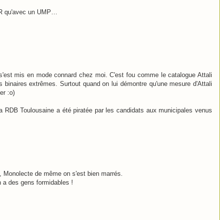
LCR qu'avec un UMP…
s'est mis en mode connard chez moi. C'est fou comme le catalogue Attali
ns binaires extrêmes. Surtout quand on lui démontre qu'une mesure d'Attali
er :o)
la RDB Toulousaine a été piratée par les candidats aux municipales venus
, Monolecte de même on s'est bien marrés.
on a des gens formidables !