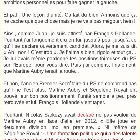
ambitions personnelles pour faire gagner la gauche.
Et paf ! Une leçon d’unité. Ca fait du bien. A moins que ça
ne cache quelque chose mais je ne vais pas mégoter, hein !
Ainsi, comme Juan, je suis attristé par François Hollande.
Pourtant j’ai longuement cru en lui, jusqu’à peu, jusqu’à ce
qu’il se déclare ouvertement candidat. Alors, je me suis dit
« Ah ! non ! C’est trop ». Je l’aimais bien, rigolo et tout ça…
Je lui avais même pardonné les positions foireuses du PS
sur l’Europe, pour vous dire. Puis j'ai compris, finalement,
que Martine Aubry tenait la route...
Et non, l’ancien Premier Secrétaire du PS ne comprend pas
qu’il ne l’est plus. Martine Aubry et Ségolène Royal ont
trouvé leur bon positionnement, l’unité semble à peu près
retrouvée et lui, François Hollande vient taper.
Pourtant, Nicolas Sarkozy avait
déclaré
ne pas vouloir de
Martine Aubry en face d’elle en 2012. « Elle joue en
deuxième division, moi en première. » Ni même de
Ségolène Royal : «
Une formation politique qui a des talents
pareils et qui choisit Martine Aubry ou Ségolène Royal...
»