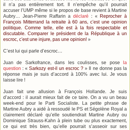
il n’a pas entièrement tort. Il n’empêche qu’il pourrait
accuser l’UMP même si le propos de base revient à Martine
Aubry… Jean-Pierre Raffarin a
déclaré
: «
Reprocher à
François Mitterrand la retraite à 60 ans, c'est une opinion
politique. Comme telle, elle est à la fois respectable et
discutable. Comparer le président de la République à un
escroc, c'est une injure, pas une opinion!
»
C’est lui qui parle d’escroc…
Juan de Sarkofrance, dans les coulisses, se pose
la
question
: «
Sarkozy est-il un escroc ?
» Il ne donne pas la
réponse mais je suis d’accord à 100% avec lui. Je vous
laisse lire !
Juan fait une allusion à François Hollande. Je suis
d’accord : il aurait mieux fait de ce taire. On a vu un beau
week-end pour le Parti Socialiste. La petite phrase de
Martine Aubry a aidé à ressoudé le PS et Ségolène Royal a
clairement déclaré qu’elle soutiendrait Martine Aubry ou
Dominique Strauss-Kahn à plein tube ou plus exactement,
ce qui est très bien, qu’elle pourrait s’asseoir sur ses