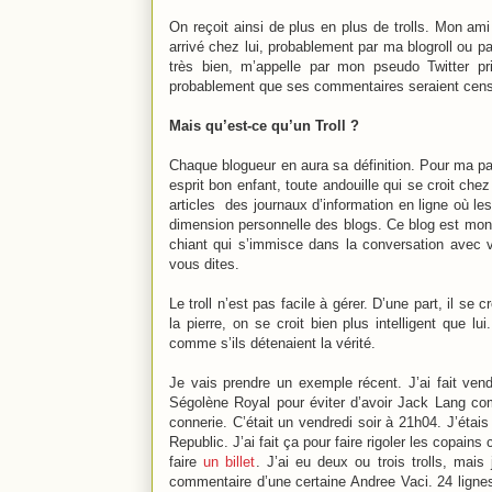
On reçoit ainsi de plus en plus de trolls. Mon am
arrivé chez lui, probablement par ma blogroll ou 
très bien, m’appelle par mon pseudo Twitter pri
probablement que ses commentaires seraient censu
Mais qu’est-ce qu’un Troll ?
Chaque blogueur en aura sa définition. Pour ma p
esprit bon enfant, toute andouille qui se croit che
articles des journaux d’information en ligne où le
dimension personnelle des blogs. Ce blog est mon 
chiant qui s’immisce dans la conversation avec v
vous dites.
Le troll n’est pas facile à gérer. D’une part, il se
la pierre, on se croit bien plus intelligent que l
comme s’ils détenaient la vérité.
Je vais prendre un exemple récent. J’ai fait vend
Ségolène Royal pour éviter d’avoir Jack Lang c
connerie. C’était un vendredi soir à 21h04. J’étais
Republic. J’ai fait ça pour faire rigoler les copain
faire
un billet
. J’ai eu deux ou trois trolls, mais
commentaire d’une certaine Andree Vaci. 24 ligne