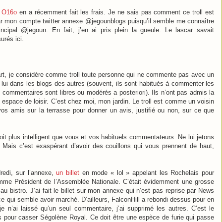
i
O16o
en a récemment fait les frais. Je ne sais pas comment ce troll est
par mon compte twitter annexe @jegounblogs puisqu’il semble me connaître
ncipal @jegoun. En fait, j’en ai pris plein la gueule. Le lascar savait
rés ici.
art, je considère comme troll toute personne qui ne commente pas avec un
z lui dans les blogs des autres (souvent, ils sont habitués à commenter les
s commentaires sont libres ou modérés a posteriori). Ils n’ont pas admis la
espace de loisir. C’est chez moi, mon jardin. Le troll est comme un voisin
os amis sur la terrasse pour donner un avis, justifié ou non, sur ce que
 croit plus intelligent que vous et vos habituels commentateurs. Ne lui jetons
ui. Mais c’est exaspérant d’avoir des couillons qui vous prennent de haut,
redi, sur l’annexe,
un billet
en mode « lol » appelant les Rochelais pour
omme Président de l’Assemblée Nationale. C’était évidemment une grosse
 au bistro. J’ai fait le billet sur mon annexe qui n’est pas reprise par News
s ce qui semble avoir marché. D’ailleurs, FalconHill a rebondi dessus pour en
 je n’ai laissé qu’un seul commentaire, j’ai supprimé les autres. C’est le
s pour casser Ségolène Royal. Ce doit être une espèce de furie qui passe