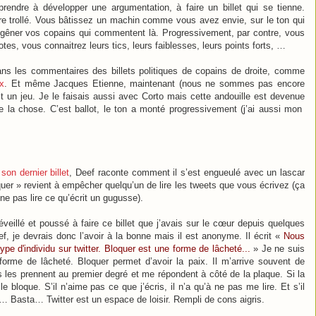
rendre à développer une argumentation, à faire un billet qui se tienne.
tre trollé. Vous bâtissez un machin comme vous avez envie, sur le ton qui
rs, gêner vos copains qui commentent là. Progressivement, par contre, vous
tes, vous connaitrez leurs tics, leurs faiblesses, leurs points forts, …
l dans les commentaires des billets politiques de copains de droite, comme
ux
. Et même Jacques Etienne, maintenant (nous ne sommes pas encore
un jeu. Je le faisais aussi avec Corto mais cette andouille est devenue
de la chose. C’est ballot, le ton a monté progressivement (j’ai aussi mon
s
son dernier billet
, Deef raconte comment il s’est engueulé avec un lascar
loquer » revient à empêcher quelqu’un de lire les tweets que vous écrivez (ça
ne pas lire ce qu’écrit un gugusse).
eillé et poussé à faire ce billet que j’avais sur le cœur depuis quelques
, je devrais donc l’avoir à la bonne mais il est anonyme. Il écrit «
Nous
pe d'individu sur twitter. Bloquer est une forme de lâcheté...
» Je ne suis
orme de lâcheté. Bloquer permet d’avoir la paix. Il m’arrive souvent de
os les prennent au premier degré et me répondent à côté de la plaque. Si la
 bloque. S’il n’aime pas ce que j’écris, il n’a qu’à ne pas me lire. Et s’il
 Basta… Twitter est un espace de loisir. Rempli de cons aigris.