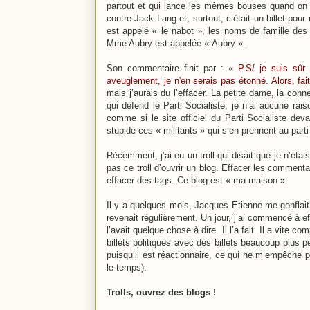
partout et qui lance les mêmes bouses quand on é
contre Jack Lang et, surtout, c’était un billet pour
est appelé « le nabot », les noms de famille d
Mme Aubry est appelée « Aubry ».
Son commentaire finit par : «
P.S/ je suis sûr
aveuglement, je n'en serais pas étonné. Alors, fai
mais j’aurais du l’effacer. La petite dame, la con
qui défend le Parti Socialiste, je n’ai aucune ra
comme si le site officiel du Parti Socialiste dev
stupide ces « militants » qui s’en prennent au part
Récemment, j’ai eu un troll qui disait que je n’éta
pas ce troll d’ouvrir un blog. Effacer les comment
effacer des tags. Ce blog est « ma maison ».
Il y a quelques mois, Jacques Etienne me gonflait 
revenait régulièrement. Un jour, j’ai commencé à eff
l’avait quelque chose à dire. Il l’a fait. Il a vite co
billets politiques avec des billets beaucoup plus 
puisqu’il est réactionnaire, ce qui ne m’empêche pas
le temps).
Trolls, ouvrez des blogs !