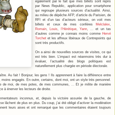
également par le fait que mes billets sont repris
par News Republic, application pour smartphone
qui regroupe plusieurs sources d’actualité. Ainsi,
au milieu de dépêche AFP, d’article du Parisien, de
RFI et d’un tas d’acteurs sérieux, on voit mes
billets et ceux de mes confères
Melclalex
,
Romain
,
Louis
,
l’Hérétique
,
Yann
, … et un tas
d’autres comme je connais moins comme
Hervé
Torchet
et les affreux libéraux de Contrepoints qui
sont très productifs.
On a ainsi de nouvelles sources de visites, ce qui
est très bien. L’impact est néanmoins très dur à
évaluer, l’actualité des blogs politiques est
naturellement plus chargée en période électorale.
. Au fait ! Bonjour, les gens ! Ils apprennent à faire la différence entre
ls, moins engagés. En outre, certains, dont moi, ont un style très personnel.
rle de moi, de mes potes, de mes communes, … Et je milite de manière
ce à énerver les lecteurs de droite.
mentateurs inconnus, et, depuis la victoire assurée de la gauche, de
 lâchent de plus en plus. Du coup, j’ai été obligé d’activer la modération
nent leurs aises et ont remarqué que les commentaires étaient toujours