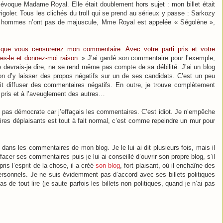
voque Madame Royal. Elle était doublement hors sujet : mon billet était
 rigoler. Tous les clichés du troll qui se prend au sérieux y passe : Sarkozy
es hommes n’ont pas de majuscule, Mme Royal est appelée « Ségolène »,
 que vous censurerez mon commentaire. Avec votre parti pris et votre
tes-le et donnez-moi raison.
» J’ai gardé son commentaire pour l’exemple,
ne devrais-je dire, ne se rend même pas compte de sa débilité. J’ai un blog
ison d’y laisser des propos négatifs sur un de ses candidats. C’est un peu
ait diffuser des commentaires négatifs. En outre, je trouve complètement
i pris et à l’aveuglement des autres…
is pas démocrate car j’effaçais les commentaires. C’est idiot. Je n’empêche
aires déplaisants est tout à fait normal, c’est comme repeindre un mur pour
dans les commentaires de mon blog. Je le lui ai dit plusieurs fois, mais il
acer ses commentaires puis je lui ai conseillé d’ouvrir son propre blog, s’il
mpris l’esprit de la chose, il a créé
son blog
, fort plaisant, où il enchaîne des
personnels. Je ne suis évidemment pas d’accord avec ses billets politiques
 de tout lire (je saute parfois les billets non politiques, quand je n’ai pas