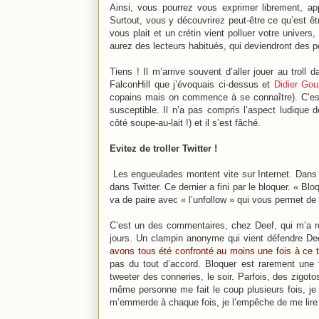
Ainsi, vous pourrez vous exprimer librement, app
Surtout, vous y découvrirez peut-être ce qu’est ê
vous plait et un crétin vient polluer votre unive
aurez des lecteurs habitués, qui deviendront des po
Tiens ! Il m’arrive souvent d’aller jouer au trol
FalconHill que j’évoquais ci-dessus et
Didier Go
copains mais on commence à se connaître). C’est 
susceptible. Il n’a pas compris l’aspect ludique 
côté soupe-au-lait !) et il s’est fâché.
Evitez de troller Twitter !
Les engueulades montent vite sur Internet. Dan
dans Twitter. Ce dernier a fini par le bloquer. « B
va de paire avec « l’unfollow » qui vous permet de 
C’est un des commentaires, chez Deef, qui m’a rév
jours. Un clampin anonyme qui vient défendre Deef
avons tous été confronté au moins une fois à ce ty
pas du tout d’accord. Bloquer est rarement une f
tweeter des conneries, le soir. Parfois, des zigot
même personne me fait le coup plusieurs fois, je le
m’emmerde à chaque fois, je l’empêche de me lire…