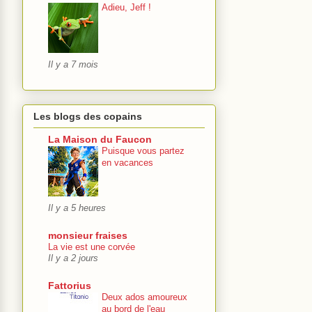
Adieu, Jeff !
Il y a 7 mois
Les blogs des copains
La Maison du Faucon
Puisque vous partez
en vacances
Il y a 5 heures
monsieur fraises
La vie est une corvée
Il y a 2 jours
Fattorius
Deux ados amoureux
au bord de l'eau