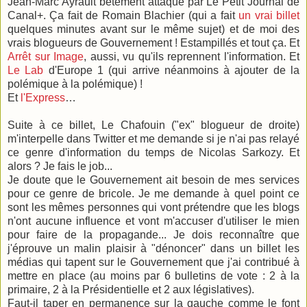
Jean-Marc Ayrault bêtement attaqué par Le Petit Journal de
Canal+. Ça fait de Romain Blachier (qui a fait
un vrai billet
quelques minutes avant sur le même sujet) et de moi des
vrais blogueurs de Gouvernement ! Estampillés et tout ça. Et
Arrêt sur Image
, aussi, vu qu'ils reprennent l'information. Et
Le Lab
d'Europe 1 (qui arrive néanmoins à ajouter de la
polémique à la polémique) !
Et
l'Express
…
Suite à ce billet, Le Chafouin ("ex" blogueur de droite)
m'interpelle dans Twitter et me demande si je n'ai pas relayé
ce genre d'information du temps de Nicolas Sarkozy. Et
alors ? Je fais le job...
Je doute que le Gouvernement ait besoin de mes services
pour ce genre de bricole. Je me demande à quel point ce
sont les mêmes personnes qui vont prétendre que les blogs
n'ont aucune influence et vont m'accuser d'utiliser le mien
pour faire de la propagande... Je dois reconnaître que
j'éprouve un malin plaisir à "dénoncer" dans un billet les
médias qui tapent sur le Gouvernement que j'ai contribué à
mettre en place (au moins par 6 bulletins de vote : 2 à la
primaire, 2 à la Présidentielle et 2 aux législatives).
Faut-il taper en permanence sur la gauche comme le font