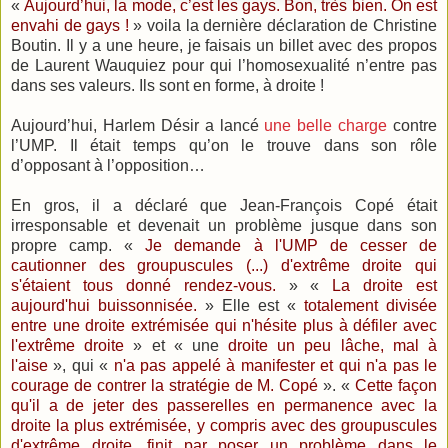
«
Aujourd’hui, la mode, c’est les gays. Bon, très bien. On est
envahi de gays !
» voila la dernière déclaration de Christine
Boutin. Il y a une heure, je faisais un billet avec des propos
de Laurent Wauquiez pour qui l’homosexualité n’entre pas
dans ses valeurs. Ils sont en forme, à droite !
Aujourd’hui, Harlem Désir a lancé
une belle charge
contre
l’UMP. Il était temps qu’on le trouve dans son rôle
d’opposant à l’opposition…
En gros, il a déclaré que Jean-François Copé était
irresponsable et devenait un problème jusque dans son
propre camp. «
Je demande à l'UMP de cesser de
cautionner des groupuscules (...) d'extrême droite qui
s'étaient tous donné rendez-vous.
» «
La droite est
aujourd'hui buissonnisée.
» Elle est «
totalement divisée
entre une droite extrémisée qui n'hésite plus à défiler avec
l'extrême droite
» et « une
droite un peu lâche, mal à
l'aise
», qui «
n'a pas appelé à manifester et qui n'a pas le
courage de contrer la stratégie de M. Copé
». «
Cette façon
qu'il a de jeter des passerelles en permanence avec la
droite la plus extrémisée, y compris avec des groupuscules
d'extrême droite, finit par poser un problème dans le