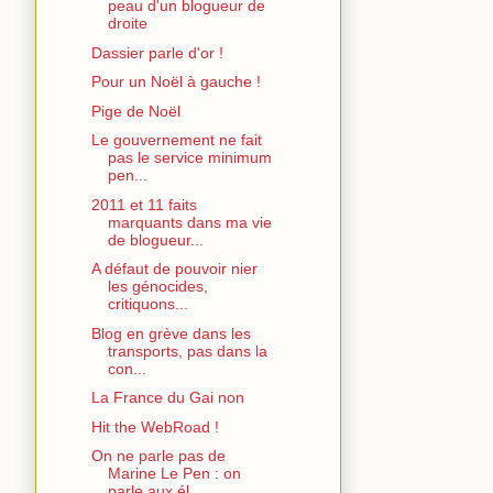
peau d'un blogueur de
droite
Dassier parle d'or !
Pour un Noël à gauche !
Pige de Noël
Le gouvernement ne fait
pas le service minimum
pen...
2011 et 11 faits
marquants dans ma vie
de blogueur...
A défaut de pouvoir nier
les génocides,
critiquons...
Blog en grève dans les
transports, pas dans la
con...
La France du Gai non
Hit the WebRoad !
On ne parle pas de
Marine Le Pen : on
parle aux él...