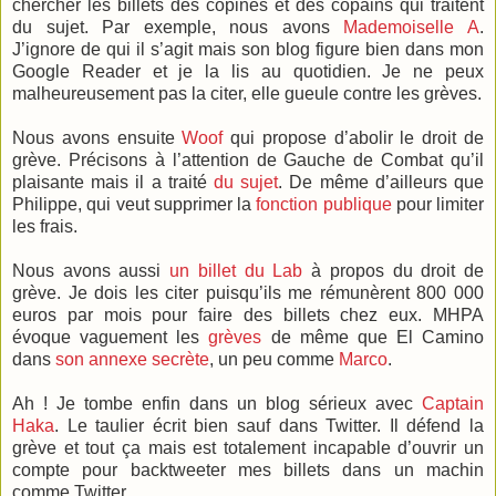
chercher les billets des copines et des copains qui traitent
du sujet. Par exemple, nous avons
Mademoiselle A
.
J’ignore de qui il s’agit mais son blog figure bien dans mon
Google Reader et je la lis au quotidien. Je ne peux
malheureusement pas la citer, elle gueule contre les grèves.
Nous avons ensuite
Woof
qui propose d’abolir le droit de
grève. Précisons à l’attention de Gauche de Combat qu’il
plaisante mais il a traité
du sujet
. De même d’ailleurs que
Philippe, qui veut supprimer la
fonction publique
pour limiter
les frais.
Nous avons aussi
un billet du Lab
à propos du droit de
grève. Je dois les citer puisqu’ils me rémunèrent 800 000
euros par mois pour faire des billets chez eux. MHPA
évoque vaguement les
grèves
de même que El Camino
dans
son annexe secrète
, un peu comme
Marco
.
Ah ! Je tombe enfin dans un blog sérieux avec
Captain
Haka
. Le taulier écrit bien sauf dans Twitter. Il défend la
grève et tout ça mais est totalement incapable d’ouvrir un
compte pour backtweeter mes billets dans un machin
comme Twitter.