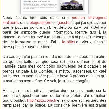
Nous étions, hier soir, dans une
réunion
d’ivrognes
zinfluents
de la
blogosphère
de
gauche
à qui j’ai osé avouer
que je pouvais pondre un billet de blog au « format A4 » à
partir de n’importe quelle information. Rentré tard à la
maison, je me suis levé à la bourre et je n’ai pas eu le temps
de lire la presse ce matin. J’ai lu
le billet
du vieux, sinon il
ne va pas me payer de bière.
Du coup, je n’ai pas la moindre idée de billet pour ce matin,
ce qui est ballot vu que ceci est mon dernier billet de
l’année dans mes conditions habituelles de blogage : je
prends un café à la Comète, le métro, l’ascenseur, un café
au bureau et mon clavier puis je bave à propos du sujet qui
a muri dans mon crâne. Ce soir, je suis en congés.
Alors je me suis dit : improvise donc une connerie sur la
première dépêche en une de ton site préféré d’information
grand public :
http://actu.voila.fr
et sa tombe sur les grévistes
remplacés par la police. La consigne première est d’aller