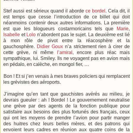
Stef aussi est sérieux quand il aborde
ce bordel
. Cela dit, il
est temps que cesse l’introduction de ce billet qui doit
néanmoins contenir deux autres informations. La première
est que les blogueurs costarmoricains tels que
Marie
,
Isabelle
et
Lolo
n’abordent pas le sujet. La deuxième est lié
à mon rôle de pivot entre la réacosphère et la
gauchosphère.
Didier Goux
n’a strictement rien à cirer de
cette grève, ni même
l’amiral
, encore plus réac mais
sympathique, lui. Smiley. Ils ne voyagent pas en avion mais
en pédalo, en calèche, en mongol fier, …
Bon ! Et si j’en venais à mes braves policiers qui remplacent
les grévistes des aéroports.
J’imagine qu’en tant que gauchistes avérés au milieu, je
devrais gueuler : ah ! Bordel ! Le gouvernement neutralise
une grève par des agents de la fonction publique pour
satisfaire aux besoins des plus fortunés des français, ceux
qui ont les moyens de prendre l’avion pour partir manger
des huitres chez leurs belles mères, et des patrons qui
envoient leurs cadres en réunion aux quatre coins de la