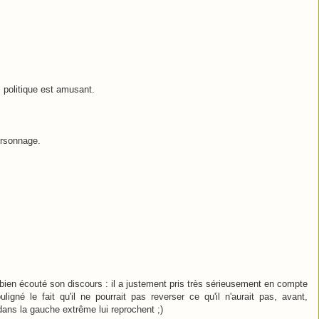
 politique est amusant.
ersonnage.
ien écouté son discours : il a justement pris très sérieusement en compte
gné le fait qu'il ne pourrait pas reverser ce qu'il n'aurait pas, avant,
dans la gauche extrême lui reprochent ;)