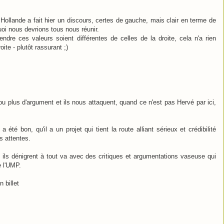
ollande a fait hier un discours, certes de gauche, mais clair en terme de
uoi nous devrions tous nous réunir.
ndre ces valeurs soient différentes de celles de la droite, cela n'a rien
oite - plutôt rassurant ;)
plus d'argument et ils nous attaquent, quand ce n'est pas Hervé par ici,
été bon, qu'il a un projet qui tient la route alliant sérieux et crédibilité
s attentes.
s ils dénigrent à tout va avec des critiques et argumentations vaseuse qui
e l'UMP.
 billet