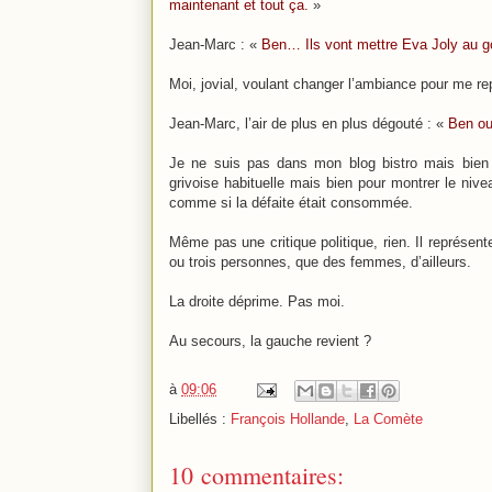
maintenant et tout ça.
»
Jean-Marc : «
Ben… Ils vont mettre Eva Joly au go
Moi, jovial, voulant changer l’ambiance pour me r
Jean-Marc, l’air de plus en plus dégouté : «
Ben oui
Je ne suis pas dans mon blog bistro mais bien 
grivoise habituelle mais bien pour montrer le nivea
comme si la défaite était consommée.
Même pas une critique politique, rien. Il représente 
ou trois personnes, que des femmes, d’ailleurs.
La droite déprime. Pas moi.
Au secours, la gauche revient ?
à
09:06
Libellés :
François Hollande
,
La Comète
10 commentaires: