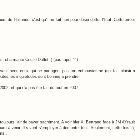
rs de Hollande, c'est qu'il ne fait rien pour désendetter l'État. Cette erreur
est charmante Cecile Duflot :) (pas taper ^^)
sant avec ceux qui ne partagent pas ton enthousiasme (qui fait plaisir à
 toutes les inquiétudes sont bonnes à prendre.
2002, et qui n'a pas été fait du tout en 2007...
toujours l'air de baver sacrément. A voir hier X. Bertrand face à JM AYrault
u à venir. ILs vont s'employer à démonter tout. Seulement, cette fois-là,
ens..