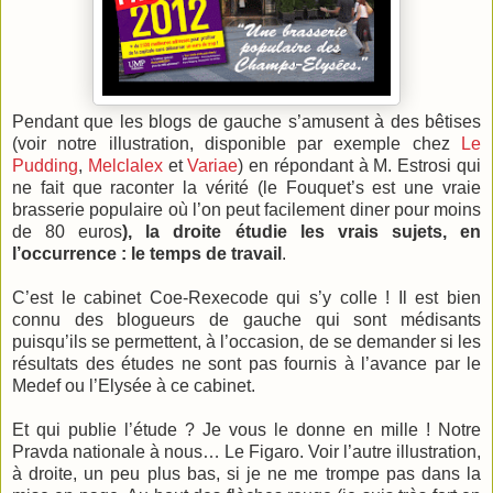
Pendant que les blogs de gauche s’amusent à des bêtises
(voir notre illustration, disponible par exemple chez
Le
Pudding
,
Melclalex
et
Variae
) en répondant à M.
Estrosi
qui
ne fait que raconter la vérité (le
Fouquet’s
est une vraie
brasserie populaire où l’on peut facilement diner pour moins
de 80 euros
), la droite étudie les vrais sujets, en
l’occurrence : le temps de travail
.
C’est le cabinet
Coe
-
Rexecode
qui s’y colle ! Il est bien
connu des blogueurs de gauche qui sont médisants
puisqu’ils se permettent, à l’occasion, de se demander si les
résultats des études ne sont pas fournis à l’avance par le
Medef ou l’Elysée à ce cabinet.
Et qui publie l’étude ? Je vous le donne en mille ! Notre
Pravda nationale à nous… Le Figaro. Voir l’autre illustration,
à droite, un peu plus bas, si je ne me trompe pas dans la