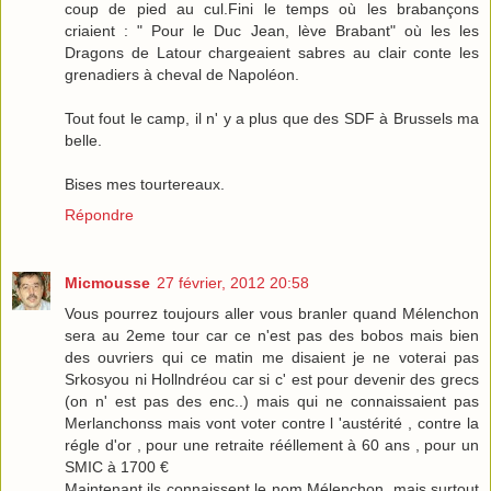
coup de pied au cul.Fini le temps où les brabançons
criaient : " Pour le Duc Jean, lève Brabant" où les les
Dragons de Latour chargeaient sabres au clair conte les
grenadiers à cheval de Napoléon.
Tout fout le camp, il n' y a plus que des SDF à Brussels ma
belle.
Bises mes tourtereaux.
Répondre
Micmousse
27 février, 2012 20:58
Vous pourrez toujours aller vous branler quand Mélenchon
sera au 2eme tour car ce n'est pas des bobos mais bien
des ouvriers qui ce matin me disaient je ne voterai pas
Srkosyou ni Hollndréou car si c' est pour devenir des grecs
(on n' est pas des enc..) mais qui ne connaissaient pas
Merlanchonss mais vont voter contre l 'austérité , contre la
régle d'or , pour une retraite rééllement à 60 ans , pour un
SMIC à 1700 €
Maintenant ils connaissent le nom Mélenchon ,mais surtout