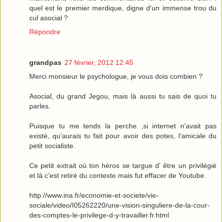
quel est le premier merdique, digne d'un immense trou du
cul asocial ?
Répondre
grandpas
27 février, 2012 12:45
Merci monsieur le psychologue, je vous dois combien ?
Asocial, du grand Jegou, mais là aussi tu sais de quoi tu
parles.
Puisque tu me tends la perche ,si internet n'avait pas
existé, qu'aurais tu fait pour avoir des potes, l'amicale du
petit socialiste.
Ce petit extrait où ton héros se targue d' être un privilégié
et là c'est retiré du contexte mais fut effacer de Youtube.
http://www.ina.fr/economie-et-societe/vie-
sociale/video/I05262220/une-vision-singuliere-de-la-cour-
des-comptes-le-privilege-d-y-travailler.fr.html