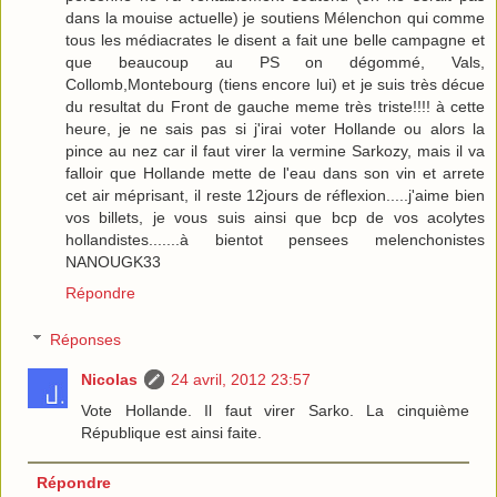
dans la mouise actuelle) je soutiens Mélenchon qui comme
tous les médiacrates le disent a fait une belle campagne et
que beaucoup au PS on dégommé, Vals,
Collomb,Montebourg (tiens encore lui) et je suis très décue
du resultat du Front de gauche meme très triste!!!! à cette
heure, je ne sais pas si j'irai voter Hollande ou alors la
pince au nez car il faut virer la vermine Sarkozy, mais il va
falloir que Hollande mette de l'eau dans son vin et arrete
cet air méprisant, il reste 12jours de réflexion.....j'aime bien
vos billets, je vous suis ainsi que bcp de vos acolytes
hollandistes.......à bientot pensees melenchonistes
NANOUGK33
Répondre
Réponses
Nicolas
24 avril, 2012 23:57
Vote Hollande. Il faut virer Sarko. La cinquième
République est ainsi faite.
Répondre