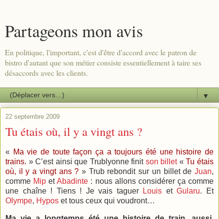
Partageons mon avis
En politique, l'important, c'est d'être d'accord avec le patron de
bistro d'autant que son métier consiste essentiellement à taire ses
désaccords avec les clients.
▼
22 septembre 2009
Tu étais où, il y a vingt ans ?
«
Ma vie de toute façon ça a toujours été une histoire de
trains.
» C’est ainsi que Trublyonne finit
son billet
«
Tu étais
où, il y a vingt ans ?
» Trub rebondit sur un billet de
Juan
,
comme
Mip
et
Abadinte
: nous allons considérer ça comme
une chaîne ! Tiens ! Je vais taguer
Louis
et
Gularu
. Et
Olympe
,
Hypos
et tous ceux qui voudront…
Ma vie a longtemps été une histoire de train, aussi
.