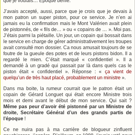
que je voulais… Epoque bénie.
J’avais accepté, aussi, parce que je crois que je devais à
mon patron un super piston, pour ce service. Je n’en ai
jamais eu la confirmation mais le Mont Valérien avait plein
de pistonnés, de « fils de… » ou « copains de … ». Moi pas.
J’étais parmi la piétaille. Un jour, un copain qui bossait dans
le service en charge de gérer administrativement les troupes
avait consulté mon dossier. Ca nous amusait toujours de se
foutre de la gueule des potes et de leurs pistons bidon. Il a
regardé le mien. C’était marqué « confidentiel ». Il a
demandé à un gradé qui passait par là dans quels cas le
piston était « confidentiel ». Réponse : «
ça vient de
quelqu’un de très haut placé, probablement un ministre
».
Dans ma boite, la rumeur courrait que le patron était un
copain de Gérard Longuet qui était encore Ministre trois
mois et demi avant le début de mon service. Qui sait ?
Même pas peur d’avoir été pistonné par un Ministre de
droite, Secrétaire Général d’un des grands partis de
l’époque
!
Ce ne nuira pas à ma carrière de blogueur zinfluent