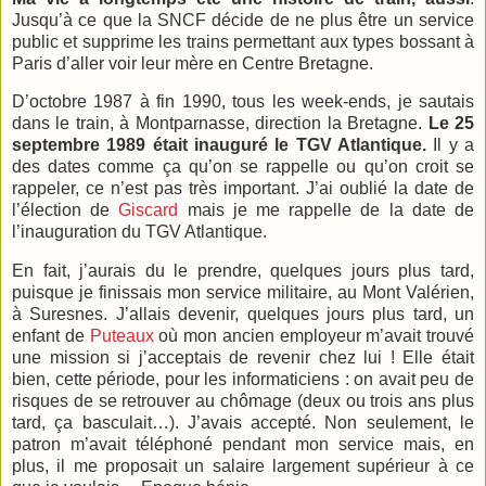
Jusqu’à ce que la SNCF décide de ne plus être un service
public et supprime les trains permettant aux types bossant à
Paris d’aller voir leur mère en Centre Bretagne.
D’octobre 1987 à fin 1990, tous les week-ends, je sautais
dans le train, à Montparnasse, direction la Bretagne.
Le 25
septembre 1989 était inauguré le TGV Atlantique.
Il y a
des dates comme ça qu’on se rappelle ou qu’on croit se
rappeler, ce n’est pas très important. J’ai oublié la date de
l’élection de
Giscard
mais je me rappelle de la date de
l’inauguration du TGV Atlantique.
En fait, j’aurais du le prendre, quelques jours plus tard,
puisque je finissais mon service militaire, au Mont Valérien,
à Suresnes. J’allais devenir, quelques jours plus tard, un
enfant de
Puteaux
où mon ancien employeur m’avait trouvé
une mission si j’acceptais de revenir chez lui ! Elle était
bien, cette période, pour les informaticiens : on avait peu de
risques de se retrouver au chômage (deux ou trois ans plus
tard, ça basculait…). J’avais accepté. Non seulement, le
patron m’avait téléphoné pendant mon service mais, en
plus, il me proposait un salaire largement supérieur à ce