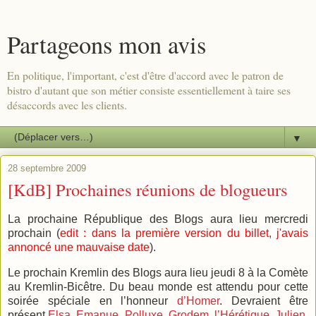
Partageons mon avis
En politique, l'important, c'est d'être d'accord avec le patron de
bistro d'autant que son métier consiste essentiellement à taire ses
désaccords avec les clients.
▼
28 septembre 2009
[KdB] Prochaines réunions de blogueurs
La prochaine République des Blogs aura lieu mercredi
prochain (
edit : dans la première version du billet, j'avais
annoncé une mauvaise date
).
Le prochain Kremlin des Blogs aura lieu jeudi 8 à la Comète
au Kremlin-Bicêtre. Du beau monde est attendu pour cette
soirée spéciale en l’honneur
d’Homer
. Devraient être
présent
Elsa
,
Emanue
,
Polluxe
,
Grodem
,
l’Hérétique
,
Julien
,