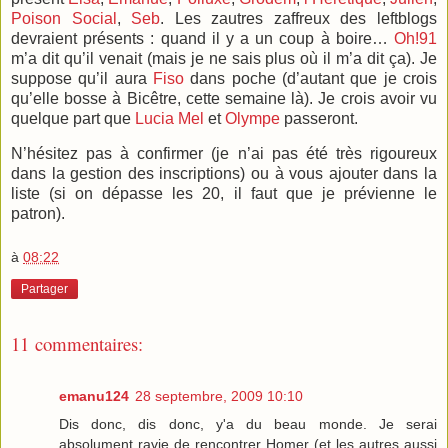
Poison Social
,
Seb
. Les zautres zaffreux des leftblogs
devraient présents : quand il y a un coup à boire…
Oh!91
m’a dit qu’il venait (mais je ne sais plus où il m’a dit ça). Je
suppose qu’il aura
Fiso
dans poche (d’autant que je crois
qu’elle bosse à Bicêtre, cette semaine là). Je
crois avoir vu
quelque part que
Lucia Mel
et
Olympe
passeront.
N’hésitez pas à confirmer (je n’ai pas été très rigoureux
dans la gestion des inscriptions) ou à vous ajouter dans la
liste (si on dépasse les 20, il faut que je prévienne le
patron).
à
08:22
Partager
11 commentaires:
emanu124
28 septembre, 2009 10:10
Dis donc, dis donc, y'a du beau monde. Je serai
absolument ravie de rencontrer Homer (et les autres aussi