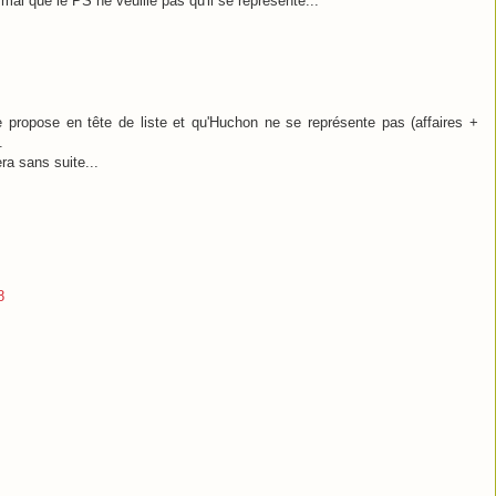
rmal que le PS ne veuille pas qu'il se représente...
se propose en tête de liste et qu'Huchon ne se représente pas (affaires +
.
ra sans suite...
8