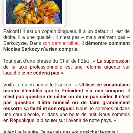
FalconHill est un copain blogueur. Il a un défaut : il est de
droite. Il a une qualité : il n’est pas – mais vraiment pas –
Sarkozyste. Dans
son dernier billet
, il démontre comment
Nicolas Sarkozy n’a rien compris
.
Tout part d’une phrase du Chef de l’Etat : «
La suppression
de la taxe professionnelle est une réforme urgente sur
laquelle
je ne céderai pas
».
Voilà ce qu’en pense le Faucon : «
Utiliser ce vocabulaire
montre d'emblée que le Président n'a rien compris. Il
n'est pas question de céder ou de ne pas céder. Il n'est
pas question d'être humilié ou de faire grandement
ressortir sa fierté et son orgueil
. Nous ne sommes ni dans
une cour d'école, ni dans une boite de nuit. Nous sommes
en République, à discuter sur l'avenir de notre pays.
»
Allez lire la suite. Je ne vais pas vous mâcher le travail.