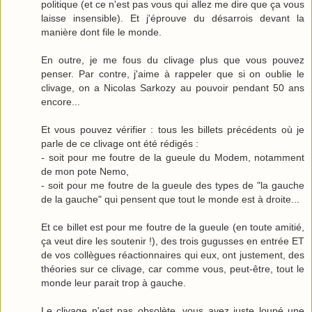
politique (et ce n'est pas vous qui allez me dire que ça vous
laisse insensible). Et j'éprouve du désarrois devant la
manière dont file le monde.
En outre, je me fous du clivage plus que vous pouvez
penser. Par contre, j'aime à rappeler que si on oublie le
clivage, on a Nicolas Sarkozy au pouvoir pendant 50 ans
encore...
Et vous pouvez vérifier : tous les billets précédents où je
parle de ce clivage ont été rédigés :
- soit pour me foutre de la gueule du Modem, notamment
de mon pote Nemo,
- soit pour me foutre de la gueule des types de "la gauche
de la gauche" qui pensent que tout le monde est à droite...
Et ce billet est pour me foutre de la gueule (en toute amitié,
ça veut dire les soutenir !), des trois gugusses en entrée ET
de vos collègues réactionnaires qui eux, ont justement, des
théories sur ce clivage, car comme vous, peut-être, tout le
monde leur parait trop à gauche.
Le clivage n'est pas obsolète, vous avez juste loupé une