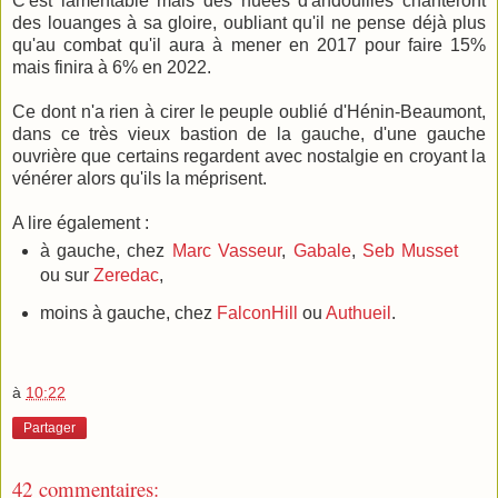
C'est lamentable mais des nuées d'andouilles chanteront
des louanges à sa gloire, oubliant qu'il ne pense déjà plus
qu'au combat qu'il aura à mener en 2017 pour faire 15%
mais finira à 6% en 2022.
Ce dont n'a rien à cirer le peuple oublié d'Hénin-Beaumont,
dans ce très vieux bastion de la gauche, d'une gauche
ouvrière que certains regardent avec nostalgie en croyant la
vénérer alors qu'ils la méprisent.
A lire également :
à gauche, chez
Marc Vasseur
,
Gabale
,
Seb Musset
ou sur
Zeredac
,
moins à gauche, chez
FalconHill
ou
Authueil
.
à
10:22
Partager
42 commentaires: