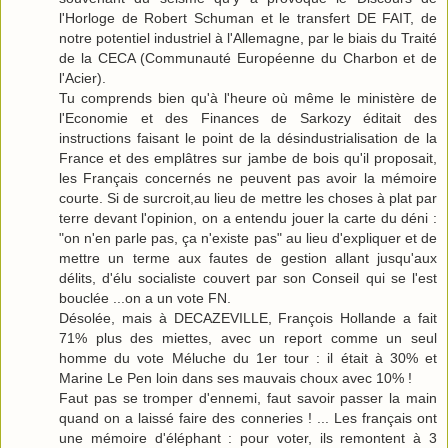
l'Horloge de Robert Schuman et le transfert DE FAIT, de
notre potentiel industriel à l'Allemagne, par le biais du Traité
de la CECA (Communauté Européenne du Charbon et de
l'Acier).
Tu comprends bien qu'à l'heure où même le ministère de
l'Economie et des Finances de Sarkozy éditait des
instructions faisant le point de la désindustrialisation de la
France et des emplâtres sur jambe de bois qu'il proposait,
les Français concernés ne peuvent pas avoir la mémoire
courte. Si de surcroit,au lieu de mettre les choses à plat par
terre devant l'opinion, on a entendu jouer la carte du déni :
"on n'en parle pas, ça n'existe pas" au lieu d'expliquer et de
mettre un terme aux fautes de gestion allant jusqu'aux
délits, d'élu socialiste couvert par son Conseil qui se l'est
bouclée ...on a un vote FN.
Désolée, mais à DECAZEVILLE, François Hollande a fait
71% plus des miettes, avec un report comme un seul
homme du vote Méluche du 1er tour : il était à 30% et
Marine Le Pen loin dans ses mauvais choux avec 10% !
Faut pas se tromper d'ennemi, faut savoir passer la main
quand on a laissé faire des conneries ! ... Les français ont
une mémoire d'éléphant : pour voter, ils remontent à 3