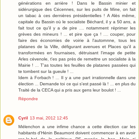
générations en arrière ! Dans le Bassin minier et
sidérurgique des Cécennes, sur les puits de Mine, on fait
un tabac à ces dernières présidentielles ! A Alès même,
capitale du Bassin où le socialiste Béchard, il y a 50 ans, a
fait tout ce qu'il y a de pire .... notamment réprimer les
grèves des mineurs ! ... et pire que ça ! .... couper, pour
faire des économies de voirie à l'automnne, tous les
platanes de la Ville, défigurant avenues et Places qu'il a
transformées en fournaises, détruisant l'image de petite
Arles cévenole, t'es pas près de remettre un socialiste à la
Mairie ! ... T'as toutes les feuilles de platanes passées qui
te tombent sur la gueule ! ...
Idem à Forbach ! ... Il y a une part irrationnelle dans une
élection ... Demande toi ce qui s'est passé là ! ... en plus du
Traité de la CECA qui a pris aux gens leur boulot ! ...
Répondre
Cyril
13 mai, 2012 12:45
Mélenchon a une infime chance a cette élection car les
habitants d'Hénin Beaumont doivent commencer à en avoir
ras-le-bol de la politique PS menée la bas. Mais si