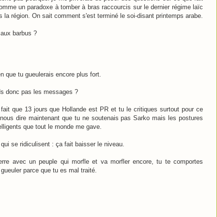
comme un paradoxe à tomber à bras raccourcis sur le dernier régime laïc
ns la région. On sait comment s'est terminé le soi-disant printemps arabe.
n aux barbus ?
ien que tu gueulerais encore plus fort.
ds donc pas les messages ?
fait que 13 jours que Hollande est PR et tu le critiques surtout pour ce
ux nous dire maintenant que tu ne soutenais pas Sarko mais les postures
telligents que tout le monde me gave.
i se ridiculisent : ça fait baisser le niveau.
re avec un peuple qui morfle et va morfler encore, tu te comportes
gueuler parce que tu es mal traité.