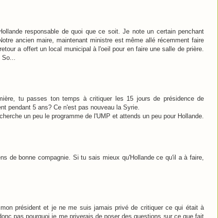
u Hollande responsable de quoi que ce soit. Je note un certain penchant
. Notre ancien maire, maintenant ministre est même allé récemment faire
etour a offert un local municipal à l'oeil pour en faire une salle de prière.
 So...
mière, tu passes ton temps à critiquer les 15 jours de présidence de
dent pendant 5 ans? Ce n'est pas nouveau la Syrie.
y, cherche un peu le programme de l'UMP et attends un peu pour Hollande.
gens de bonne compagnie. Si tu sais mieux qu'Hollande ce qu'il a à faire,
mon président et je ne me suis jamais privé de critiquer ce qui était à
donc pas pourquoi je me priverais de poser des questions sur ce que fait