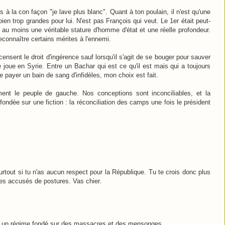
à la con façon "je lave plus blanc". Quant à ton poulain, il n'est qu'une
en trop grandes pour lui. N'est pas François qui veut. Le 1er était peut-
it au moins une véritable stature d'homme d'état et une réelle profondeur.
connaître certains mérites à l'ennemi.
ensent le droit d'ingérence sauf lorsqu'il s'agit de se bouger pour sauver
e joue en Syrie. Entre un Bachar qui est ce qu'il est mais qui a toujours
e payer un bain de sang d'infidèles, mon choix est fait.
ement le peuple de gauche. Nos conceptions sont inconciliables, et la
 fondée sur une fiction : la réconciliation des camps une fois le président
 Surtout si tu n'as aucun respect pour la République. Tu te crois donc plus
 les accusés de postures. Vas chier.
s un régime fondé sur des massacres et des mensonges.