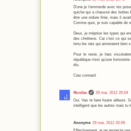
D'une je t'emmerde avec tes poses 
quiche qui a chaussé des bottes bi
être une ordure finie, mais il ava
Comme quoi, je suis capable de re
Deux, je méprise les types qui enc
des chrétiens. Car c'est ce qui s
tenu les rats qui aimeraient bien s
Pour le reste, je hais viscéral
république n'est qu'une fumisterie
élu.
Ciao connard.
Nicolas
29 mai, 2012 20:04
Oui. Vas te faire foutre ailleurs.
intelligent que les autres mais tu
Anonyme
29 mai, 2012 20:09
Effectivement, je ne respecte pa