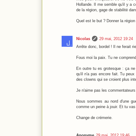
Hollande. Il me semble qu'il y a 
de la région, gage de stabilité da
Quel est le but ? Donner la régio
Nicolas
29 mai, 2012 19:24
Arrête donc, bordel ! Il ne ferait r
Fous moi la paix. Tu ne compren
En outre tu es grotesque : ça ne 
qu'il n'a pas encore fait. Tu pe
des clowns qui se croient plus in
Je n'aime pas les commentateurs qu
Nous sommes au nord d'une guer
comme un peine à jouir. Et tu vas 
Change de crémerie.
Anonyme
29 mai, 2012 19:46