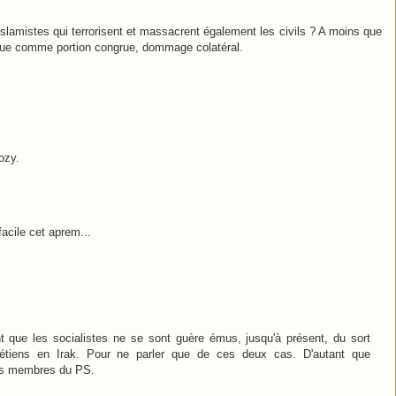
 islamistes qui terrorisent et massacrent également les civils ? A moins que
 que comme portion congrue, dommage colatéral.
ozy.
facile cet aprem...
t que les socialistes ne se sont guère émus, jusqu'à présent, du sort
étiens en Irak. Pour ne parler que de ces deux cas. D'autant que
 les membres du PS.