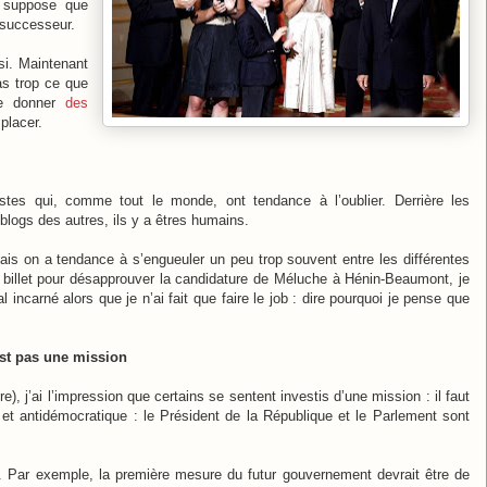
e suppose que
 successeur.
si. Maintenant
as trop ce que
de donner
des
placer.
tes qui, comme tout le monde, ont tendance à l’oublier. Derrière les
blogs des autres, ils y a êtres humains.
ais on a tendance à s’engueuler un peu trop souvent entre les différentes
un billet pour désapprouver la candidature de Méluche à Hénin-Beaumont, je
incarné alors que je n’ai fait que faire le job : dire pourquoi je pense que
est pas une mission
e), j’ai l’impression que certains se sentent investis d’une mission : il faut
e et antidémocratique : le Président de la République et le Parlement sont
ts. Par exemple, la première mesure du futur gouvernement devrait être de