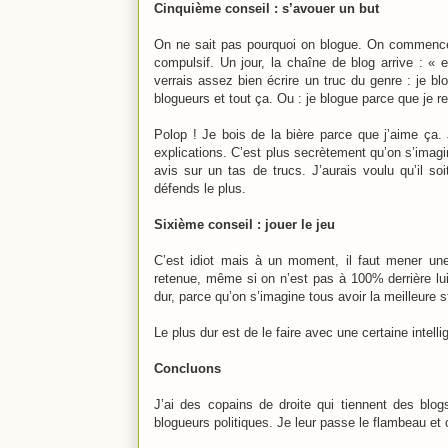
Cinquième conseil : s’avouer un but
On ne sait pas pourquoi on blogue. On commence u
compulsif. Un jour, la chaîne de blog arrive : « 
verrais assez bien écrire un truc du genre : je bl
blogueurs et tout ça. Ou : je blogue parce que je 
Polop ! Je bois de la bière parce que j’aime ça.
explications. C’est plus secrètement qu’on s’imagi
avis sur un tas de trucs. J’aurais voulu qu’il so
défends le plus.
Sixième conseil : jouer le jeu
C’est idiot mais à un moment, il faut mener une 
retenue, même si on n’est pas à 100% derrière lui
dur, parce qu’on s’imagine tous avoir la meilleure s
Le plus dur est de le faire avec une certaine inte
Concluons
J’ai des copains de droite qui tiennent des blo
blogueurs politiques. Je leur passe le flambeau et 