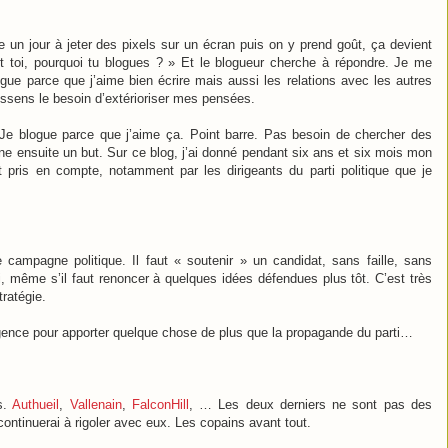
n jour à jeter des pixels sur un écran puis on y prend goût, ça devient
et toi, pourquoi tu blogues ? » Et le blogueur cherche à répondre. Je me
ogue parce que j’aime bien écrire mais aussi les relations avec les autres
ressens le besoin d’extérioriser mes pensées.
 Je blogue parce que j’aime ça. Point barre. Pas besoin de chercher des
ne ensuite un but. Sur ce blog, j’ai donné pendant six ans et six mois mon
it pris en compte, notamment par les dirigeants du parti politique que je
campagne politique. Il faut « soutenir » un candidat, sans faille, sans
, même s’il faut renoncer à quelques idées défendues plus tôt. C’est très
tratégie.
lligence pour apporter quelque chose de plus que la propagande du parti…
gs.
Authueil
,
Vallenain
,
FalconHill
, … Les deux derniers ne sont pas des
continuerai à rigoler avec eux. Les copains avant tout.