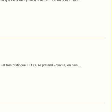
si que ceux de Cycee à la lettre... J'ai du boulot hein...
 et très distingué ! Et ça se prétend voyante, en plus…