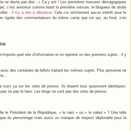
ite ne devra pas dire : « Ca y est ! Les premières mesures démagogiques
jet, c’est annoncé comme étant la première mesure, le blogueur de droite
illet :
il n’y a rien à dénoncer
. Cela n’a strictement aucun intérêt pour le
 faire rigoler des commentateurs du même camp que soi qui, au fond, s’en
lité
n’importe quel site d’information et on reprend un des premiers sujets : il y
t avec des centaines de billets traitant les mêmes sujets. Plus personne ne
oite…
ai suivi ça sur les sites de presse. Ils étaient tous quasiment identiques.
t pas ne pas le faire. Les blogs ne sont pas des sites de presse.
lle le Président de la République, « le nain » ou « le nabot » ? Une telle
ysique du personnage mais aussi un manque de respect déplorable pour la