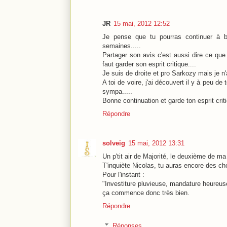
JR
15 mai, 2012 12:52
Je pense que tu pourras continuer à bl
semaines.....
Partager son avis c'est aussi dire ce que 
faut garder son esprit critique....
Je suis de droite et pro Sarkozy mais je n'
A toi de voire, j'ai découvert il y à peu d
sympa.....
Bonne continuation et garde ton esprit crit
Répondre
solveig
15 mai, 2012 13:31
Un p'tit air de Majorité, le deuxième de ma 
T'inquiète Nicolas, tu auras encore des ch
Pour l'instant :
"Investiture pluvieuse, mandature heureus
ça commence donc très bien.
Répondre
Réponses