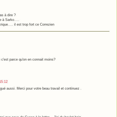
as à dire ?
e à Sarko.....
ique..... il est trop fort ce Correzien
u c'est parce qu'on en connait moins?
15:12
ngué aussi. Merci pour votre beau travail et continuez .