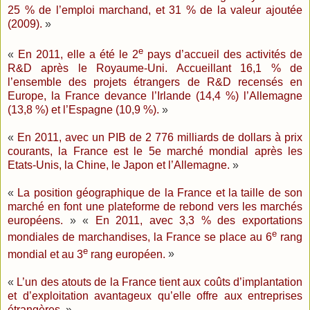
25 % de l’emploi marchand, et 31 % de la valeur ajoutée
(2009).
»
e
«
En 2011, elle a été le 2
pays d’accueil des activités de
R&D après le Royaume-Uni. Accueillant 16,1 % de
l’ensemble des projets étrangers de R&D recensés en
Europe, la France devance l’Irlande (14,4 %) l’Allemagne
(13,8 %) et l’Espagne (10,9 %).
»
«
En 2011, avec un PIB de 2 776 milliards de dollars à prix
courants, la France est le 5e marché mondial après les
Etats-Unis, la Chine, le Japon et l’Allemagne.
»
«
La position géographique de la France et la taille de son
marché en font une plateforme de rebond vers les marchés
européens.
» «
En 2011, avec 3,3 % des exportations
e
mondiales de marchandises, la France se place au 6
rang
e
mondial et au 3
rang européen.
»
«
L’un des atouts de la France tient aux coûts d’implantation
et d’exploitation avantageux qu’elle offre aux entreprises
étrangères
. »