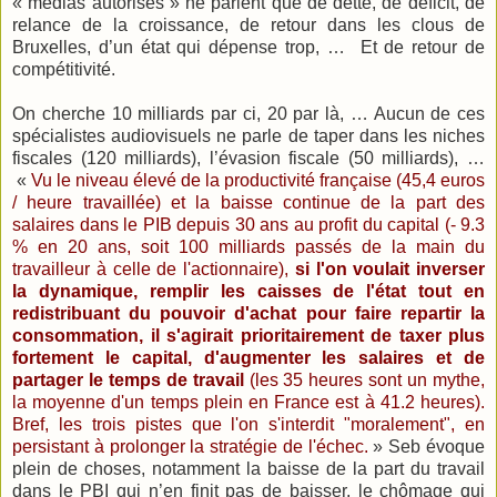
« médias autorisés » ne parlent que de dette, de déficit, de
relance de la croissance, de retour dans les clous de
Bruxelles, d’un état qui dépense trop, … Et de retour de
compétitivité.
On cherche 10 milliards par ci, 20 par là, … Aucun de ces
spécialistes audiovisuels ne parle de taper dans les niches
fiscales (120 milliards), l’évasion fiscale (50 milliards), …
«
Vu le niveau élevé de la productivité française (45,4 euros
/ heure travaillée) et la baisse continue de la part des
salaires dans le PIB depuis 30 ans au profit du capital (- 9.3
% en 20 ans, soit 100 milliards passés de la main du
travailleur à celle de l'actionnaire),
si l'on voulait inverser
la dynamique, remplir les caisses de l'état tout en
redistribuant du pouvoir d'achat pour faire repartir la
consommation, il s'agirait prioritairement de taxer plus
fortement le capital, d'augmenter les salaires et de
partager le temps de travail
(les 35 heures sont un mythe,
la moyenne d'un temps plein en France est à 41.2 heures).
Bref, les trois pistes que l'on s'interdit "moralement", en
persistant à prolonger la stratégie de l'échec.
» Seb évoque
plein de choses, notamment la baisse de la part du travail
dans le PBI qui n’en finit pas de baisser, le chômage qui