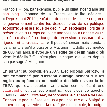
François Fillon, par exemple, publie un billet incendiaire sur
son blog
. L'homme de la France en faillite déclare :
«
Depuis mai 2012, je n'ai eu de cesse de mettre en garde
le gouvernement contre les déséquilibres de sa politique
économique et le risque de déclin. En septembre, lors de la
présentation du Projet de loi de finances pour l’année 2013,
je dénonçais déjà un budget de récession n’assurant ni la
rigueur, ni la croissance.
» Il peut dénoncer mais pendant
les cinq ans qu'il a passés à Matignon, la dette est montée
de 600 milliards.
Il évoque un risque de déclin mais d’où
vient le déclin ?
Qui n’est plus un risque, d’ailleurs, depuis
son passage à Matignon.
En arrivant au pouvoir, en 2007, avec Nicolas Sarkozy,
ils
ont commencé par s'asseoir outrageusement sur les
règles européennes en matière de déficit, avec la loi
TEPA
qui était pourtant annoncée comme étant une
catastrophe
, et pas seulement par des blogs de gauche.
Tiens ! «
Selon EcoWeek, hebdomadaire d'analyse de BNP
Paribas, le paquet fiscal est un « pari risqué » et « Malgré la
cohérence apparente de la stratégie d'ensemble, le budget