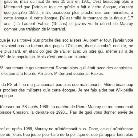
gauche, mais du haut de mes 15 ans en 1981, c'est beaucoup plus à
Mitterrand que j'attribue tout ce qu'elle a fait à cette époque, d'autant
que jusqu'en 1988, j'étais beaucoup plus proche des communistes, à
cette époque. A cette époque, j'ai assimilé le tournant de la rigueur (17
ans...) à Laurent Fabius (18 ans) et j'avais vu le départ de Mauroy
comme une trahison de Mitterrand.
ue je suis trouvé plus proche des socialistes. Au premier tour, j'avais voté
'avaient pas su tourner des pages. D'ailleurs, ils ont sombré, ensuite, ne
 plus tard, en étant obligés de s'allier avec un pitre qui, même s'il a de
85% de la population. Mais c'est une autre histoire.
988, soutenant le gouvernement Rocard alors qu'il était avec des centristes.
 élection à la tête du PS alors Mitterrand soutenait Fabius.
en du PS et il ne me passionnait pas plus que maintenant. Même beaucoup
us proches des militants qu'à cette époque. Je me fais aider par Wikipédia
'époque.
intéresser au PS après 1988. La carrière de Pierre Mauroy ne me concernait
'épisode Cresson, la déroute de 1993... Pas de quoi vous donner envie de
chef et, après 1988, Mauroy ne m'intéressait plus. Donc, ce qui m'intéresse
e où j'étais trop jeune pour faire de la politique et que j'ai appris bien plus