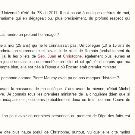
 l'Université d'été du PS de 2011. Il est passé à quelques mètres de moi,
arisme qui en dégageait ou, plus précisément, du profond respect qui
vrais rendre un profond hommage ?
ègue à moi (25 ans) qui ne le connaissait pas. Un collègue (10 à 15 ans de
dmiration surprenante et j'avais lu le billet de Romain (probablement du
'ai lu les billets de
Seb
,
Juan
et
Christophe
, également plus jeunes et
n jeune socialiste a commenté mon billet et dit qu'il était surpris que ma
mpte bien, elle est née à l'époque où Rocard était premier ministre.
 personne comme Pierre Mauroy avait pu ne pas marquer l'histoire ?
avant la naissance de ma collègue. 7 ans avant la mienne, c'était Michel
ré. Je connais tous les premiers ministres de la cinquième (bien que si
bien incapable et j’oublierais probablement deux ou trois, comme Couve de
ue l’on peut avoir de certaines personnes au moment de l’âge des faits est
e cite plus haute (celui de Christophe, surtout, vu que je le cite moins