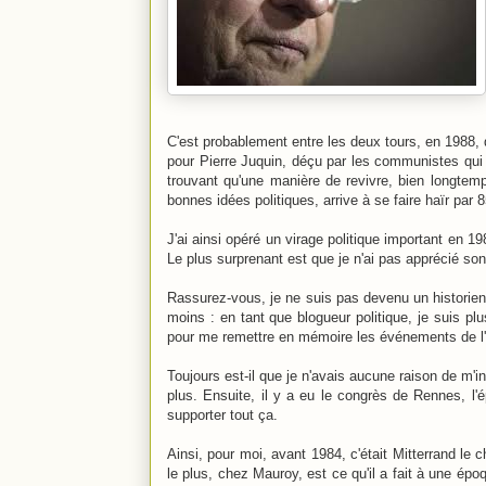
C'est probablement entre les deux tours, en 1988, q
pour Pierre Juquin, déçu par les communistes qui n
trouvant qu'une manière de revivre, bien longtemps
bonnes idées politiques, arrive à se faire haïr par 
J'ai ainsi opéré un virage politique important en 1
Le plus surprenant est que je n'ai pas apprécié son
Rassurez-vous, je ne suis pas devenu un histori
moins : en tant que blogueur politique, je suis pl
pour me remettre en mémoire les événements de l
Toujours est-il que je n'avais aucune raison de m'
plus. Ensuite, il y a eu le congrès de Rennes, l
supporter tout ça.
Ainsi, pour moi, avant 1984, c'était Mitterrand le 
le plus, chez Mauroy, est ce qu'il a fait à une époqu