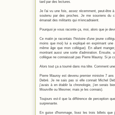
tard par des lectures.
Je l'ai vu une fois, assez récemment, peut-être à
soutenu par des proches. Je me souviens du ch
émanait des militants qui m'encadraient.
Pourquoi je vous raconte ça, moi, alors que je de
Ce matin je racontais l'histoire d'une jeune coll
moins que moi) lui a expliqué en exprimant une a
même âge que mon collègue). En allant manger, j
montrant aussi une sorte d'admiration. Ensuite, u
collègue ne connaissait pas Pierre Mauroy. Si je co
Alors tout ça a tourné dans ma tête. Comment une
Pierre Mauroy est devenu premier ministre 7 ans 
Debré. Je ne sais pas si elle connait Michel Deb
j’avais à en établir la chronologie, j’en serais 
Mourville ou Mesmer, mais je les connais).
Toujours est-il que la différence de perception q
surprenante.
En guise d'hommage, lisez les trois billets que j