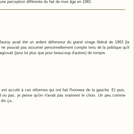
 une perception différente du fait de mon âge en 1981.
roy avait été un ardent défenseur du grand virage libéral de 1983 (la
'il ne pouvait pas assumer personnellement compte tenu de la politique qu'il
'agissait (pour lui plus que pour beaucoup d'autres) de rompre.
est accolé à ces réformes qui ont fait l'honneur de la gauche. Et puis,
rd ou pas, je pense qu'on n'avait pas vraiment le choix. Un peu comme
 dis ça...