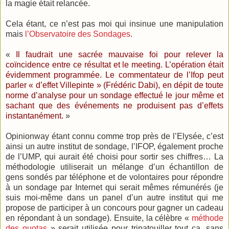
la magie était relancée.
Cela étant, ce n’est pas moi qui insinue une manipulation
mais
l’Observatoire des Sondages
.
«
Il faudrait une sacrée mauvaise foi pour relever la
coïncidence entre ce résultat et le meeting. L’opération était
évidemment programmée. Le commentateur de l’Ifop peut
parler « d’effet Villepinte » (Frédéric Dabi), en dépit de toute
norme d’analyse pour un sondage effectué le jour même et
sachant que des événements ne produisent pas d’effets
instantanément.
»
Opinionway étant connu comme trop près de l’Elysée, c’est
ainsi un autre institut de sondage, l’IFOP, également proche
de l’UMP, qui aurait été choisi pour sortir ses chiffres… La
méthodologie utiliserait un mélange d’un échantillon de
gens sondés par téléphone et de volontaires pour répondre
à un sondage par Internet qui serait mêmes rémunérés (je
suis moi-même dans un panel d’un autre institut qui me
propose de participer à un concours pour gagner un cadeau
en répondant à un sondage). Ensuite, la célèbre «
méthode
des quotas
» serait utilisée pour tripatouiller tout ça, sans