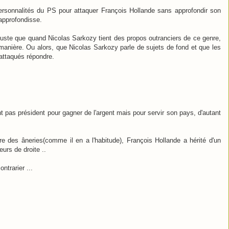
ersonnalités du PS pour attaquer François Hollande sans approfondir son
'approfondisse.
se juste que quand Nicolas Sarkozy tient des propos outranciers de ce genre,
 manière. Ou alors, que Nicolas Sarkozy parle de sujets de fond et que les
 attaqués répondre.
nt pas président pour gagner de l'argent mais pour servir son pays, d'autant
 dire des âneries(comme il en a l'habitude), François Hollande a hérité d'un
eurs de droite ..
ntrarier ...