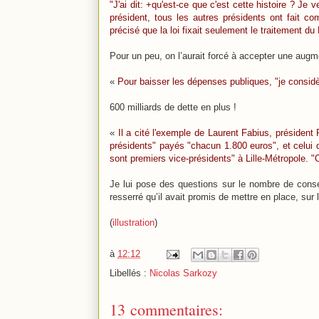
"J'ai dit: +qu'est-ce que c'est cette histoire ? Je
président, tous les autres présidents ont fait com
précisé que la loi fixait seulement le traitement du
Pour un peu, on l’aurait forcé à accepter une augme
«
Pour baisser les dépenses publiques, "je considèr
600 milliards de dette en plus !
«
Il a cité l'exemple de Laurent Fabius, présiden
présidents" payés "chacun 1.800 euros", et celui d
sont premiers vice-présidents" à Lille-Métropole. "Oui
Je lui pose des questions sur le nombre de consei
resserré qu’il avait promis de mettre en place, sur l
(
illustration
)
à
12:12
Libellés :
Nicolas Sarkozy
13 commentaires: