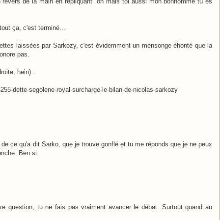
n revers de la main en répliquant "oh mais toi aussi mon bonhomme tu es
tout ça, c'est terminé...
 dettes laissées par Sarkozy, c'est évidemment un mensonge éhonté que la
honore pas.
roite, hein) :
84255-dette-segolene-royal-surcharge-le-bilan-de-nicolas-sarkozy
os de ce qu'a dit Sarko, que je trouve gonflé et tu me réponds que je ne peux
onche. Ben si.
re question, tu ne fais pas vraiment avancer le débat. Surtout quand au