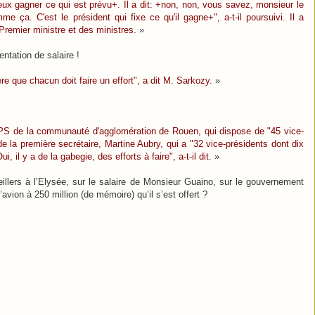
 veux gagner ce qui est prévu+. Il a dit: +non, non, vous savez, monsieur le
me ça. C'est le président qui fixe ce qu'il gagne+", a-t-il poursuivi. Il a
 Premier ministre et des ministres.
»
ntation de salaire !
e que chacun doit faire un effort", a dit M. Sarkozy.
»
t PS de la communauté d'agglomération de Rouen, qui dispose de "45 vice-
e la première secrétaire, Martine Aubry, qui a "32 vice-présidents dont dix
, il y a de la gabegie, des efforts à faire", a-t-il dit.
»
llers à l’Elysée, sur le salaire de Monsieur Guaino, sur le gouvernement
’avion à 250 million (de mémoire) qu’il s’est offert ?