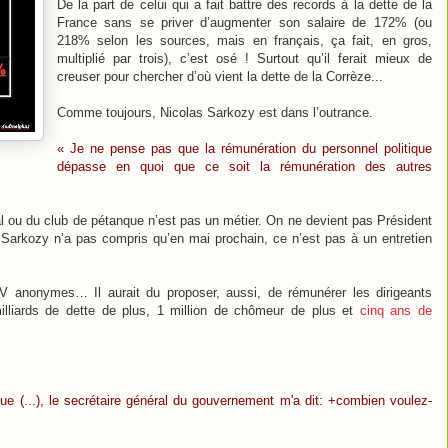
De la part de celui qui a fait battre des records à la dette de la
France sans se priver d’augmenter son salaire de 172% (ou
218% selon les sources, mais en français, ça fait, en gros,
multiplié par trois), c’est osé ! Surtout qu’il ferait mieux de
creuser pour chercher d’où vient la dette de la Corrèze...
Comme toujours, Nicolas Sarkozy est dans l’outrance.
« Je ne pense pas que la rémunération du personnel politique
dépasse en quoi que ce soit la rémunération des autres
l ou du club de pétanque n’est pas un métier. On ne devient pas Président
 Sarkozy n’a pas compris qu’en mai prochain, ce n’est pas à un entretien
s CV anonymes… Il aurait du proposer, aussi, de rémunérer les dirigeants
milliards de dette de plus, 1 million de chômeur de plus et
cinq ans de
ue (...), le secrétaire général du gouvernement m'a dit: +combien voulez-