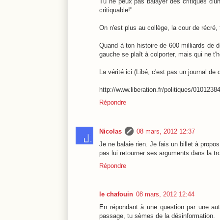
Tu ne peux pas balayer des critiques d'u
critiquable!"
On n'est plus au collège, la cour de récré, 
Quand à ton histoire de 600 milliards de
gauche se plaît à colporter, mais qui ne t'
La vérité ici (Libé, c'est pas un journal de d
http://www.liberation.fr/politiques/010123
Répondre
Nicolas
08 mars, 2012 12:37
Je ne balaie rien. Je fais un billet à prop
pas lui retourner ses arguments dans la tr
Répondre
le chafouin
08 mars, 2012 12:44
En répondant à une question par une aut
passage, tu sèmes de la désinformation.