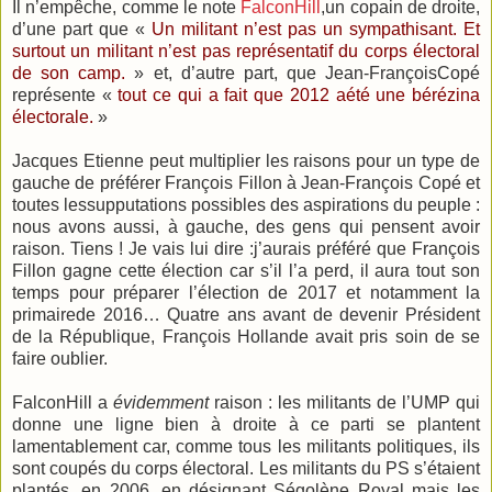
Il n’empêche, comme le note
FalconHill
,un copain de droite,
d’une part que «
Un militant n’est pas un sympathisant. Et
surtout un militant n’est pas représentatif du corps électoral
de son camp.
» et, d’autre part, que Jean-FrançoisCopé
représente «
tout ce qui a fait que 2012 aété une bérézina
électorale.
»
Jacques Etienne peut multiplier les raisons pour un type de
gauche de préférer François Fillon à Jean-François Copé et
toutes lessupputations possibles des aspirations du peuple :
nous avons aussi, à gauche, des gens qui pensent avoir
raison. Tiens ! Je vais lui dire :j’aurais préféré que François
Fillon gagne cette élection car s’il l’a perd, il aura tout son
temps pour préparer l’élection de 2017 et notamment la
primairede 2016… Quatre ans avant de devenir Président
de la République, François Hollande avait pris soin de se
faire oublier.
FalconHill a
évidemment
raison : les militants de l’UMP qui
donne une ligne bien à droite à ce parti se plantent
lamentablement car, comme tous les militants politiques, ils
sont coupés du corps électoral. Les militants du PS s’étaient
plantés, en 2006, en désignant Ségolène Royal mais les