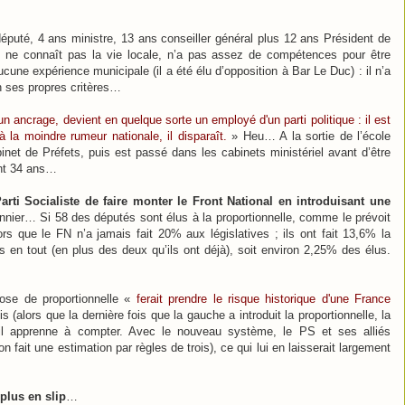
éputé, 4 ans ministre, 13 ans conseiller général plus 12 ans Président de
t ne connaît pas la vie locale, n’a pas assez de compétences pour être
ucune expérience municipale (il a été élu d’opposition à Bar Le Duc) : il n’a
n ses propres critères…
 un ancrage, devient en quelque sorte un employé d'un parti politique : il est
à la moindre rumeur nationale, il disparaît.
» Heu… A la sortie de l’école
net de Préfets, puis est passé dans les cabinets ministériel avant d’être
ant 34 ans…
ti Socialiste de faire monter le Front National en introduisant une
ier… Si 58 des députés sont élus à la proportionnelle, comme le prévoit
s que le FN n’a jamais fait 20% aux législatives ; ils ont fait 13,6% la
és en tout (en plus des deux qu’ils ont déjà), soit environ 2,25% des élus.
dose de proportionnelle «
ferait prendre le risque historique d'une France
s (alors que la dernière fois que la gauche a introduit la proportionnelle, la
 qu’il apprenne à compter. Avec le nouveau système, le PS et ses alliés
n fait une estimation par règles de trois), ce qui lui en laisserait largement
plus en slip
…