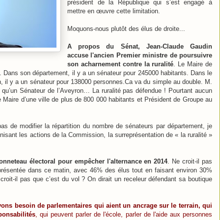
président de la République qui s’est engagé à
mettre en œuvre cette limitation.
Moquons-nous plutôt des élus de droite...
A propos du Sénat, Jean-Claude Gaudin
accuse l'ancien Premier ministre de poursuivre
son acharnement contre la ruralité
. Le Maire de
s. Dans son département, il y a un sénateur pour 245000 habitants. Dans le
on, il y a un sénateur pour 138000 personnes.Ca va du simple au double. M.
l qu’un Sénateur de l’Aveyron… La ruralité pas défendue ! Pourtant aucun
e Maire d’une ville de plus de 800 000 habitants et Président de Groupe au
s de modifier la répartition du nombre de sénateurs par département, je
sant les actions de la Commission, la surreprésentation de « la ruralité »
onneteau électoral pour empêcher l'alternance en 2014
. Ne croit-il pas
eprésentée dans ce matin, avec 46% des élus tout en faisant environ 30%
croit-il pas que c’est du vol ? On dirait un receleur défendant sa boutique
ons besoin de parlementaires qui aient un ancrage sur le terrain, qui
ponsabilités
, qui peuvent parler de l'école, parler de l'aide aux personnes