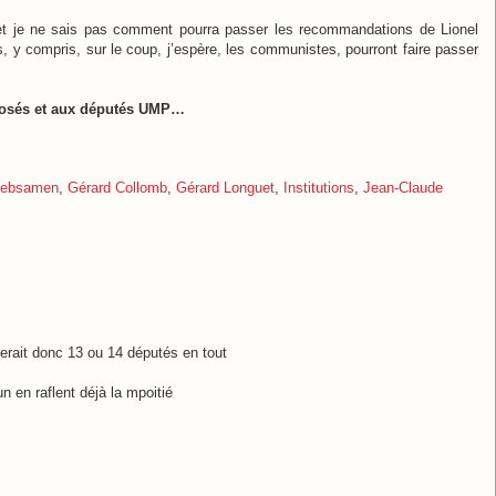
r et je ne sais pas comment pourra passer les recommandations de Lionel
s, y compris, sur le coup, j’espère, les communistes, pourront faire passer
posés et aux députés UMP…
Rebsamen
,
Gérard Collomb
,
Gérard Longuet
,
Institutions
,
Jean-Claude
r ferait donc 13 ou 14 députés en tout
 en raflent déjà la mpoitié