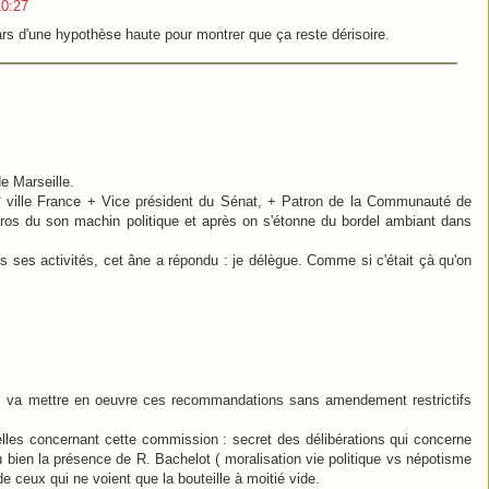
10:27
ars d'une hypothèse haute pour montrer que ça reste dérisoire.
e Marseille.
 2° ville France + Vice président du Sénat, + Patron de la Communauté de
s du son machin politique et après on s'étonne du bordel ambiant dans
tes ses activités, cet âne a répondu : je délègue. Comme si c'était çà qu'on
il va mettre en oeuvre ces recommandations sans amendement restrictifs
tuelles concernant cette commission : secret des délibérations qui concerne
ou bien la présence de R. Bachelot ( moralisation vie politique vs népotisme
 de ceux qui ne voient que la bouteille à moitié vide.