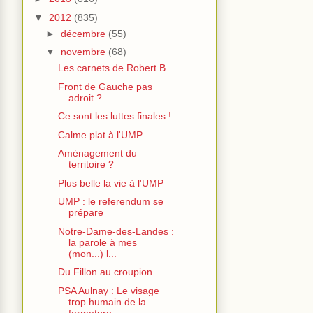
▼
2012
(835)
►
décembre
(55)
▼
novembre
(68)
Les carnets de Robert B.
Front de Gauche pas
adroit ?
Ce sont les luttes finales !
Calme plat à l'UMP
Aménagement du
territoire ?
Plus belle la vie à l'UMP
UMP : le referendum se
prépare
Notre-Dame-des-Landes :
la parole à mes
(mon...) l...
Du Fillon au croupion
PSA Aulnay : Le visage
trop humain de la
fermeture