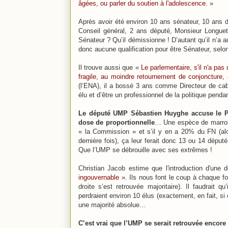
âgées, ou parler du soutien à l'adolescence.
»
Après avoir été environ 10 ans sénateur, 10 ans d
Conseil général, 2 ans député, Monsieur Longue
Sénateur ? Qu’il démissionne ! D’autant qu’il n’a a
donc aucune qualification pour être Sénateur, selo
Il trouve aussi que «
Le parlementaire, s'il n'a pas
fragile, au moindre retournement de conjoncture, 
(l’ENA), il a bossé 3 ans comme Directeur de cabi
élu et d’être un professionnel de la politique pend
Le député UMP Sébastien Huyghe accuse le Par
dose de proportionnelle
… Une espèce de marronn
« la Commission » et s’il y en a 20% du FN (alor
dernière fois), ça leur ferait donc 13 ou 14 déput
Que l’UMP se débrouille avec ses extrêmes !
Christian Jacob estime que l'introduction d'une 
ingouvernable
». Ils nous font le coup à chaque foi
droite s’est retrouvée majoritaire). Il faudrait
perdraient environ 10 élus (exactement, en fait, si o
une majorité absolue…
C’est vrai que l’UMP se serait retrouvée encore 