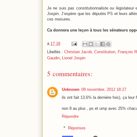
Je ne suis pas constitutionnaliste ou législateu
Jospin. J’espère que les députés PS et leurs allié
ces mesures.
Ca donnera une leçon à tous les sénateurs op
à
17:18
Libellés :
Christian Jacob
,
Constitution
,
François 
Gaudin
,
Lionel Jospin
5 commentaires:
Unknown
09 novembre, 2012 18:27
ils ont fait 13,6% la dernière fois), ça leu
non 8 au plus , ps et ump avec 25% chacun
Répondre
Réponses