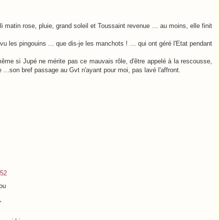
i matin rose, pluie, grand soleil et Toussaint revenue ... au moins, elle finit
 vu les pingouins ... que dis-je les manchots ! ... qui ont géré l'Etat pendant
, même si Jupé ne mérite pas ce mauvais rôle, d'être appelé à la rescousse,
 ...son bref passage au Gvt n'ayant pour moi, pas lavé l'affront.
:52
mou
"