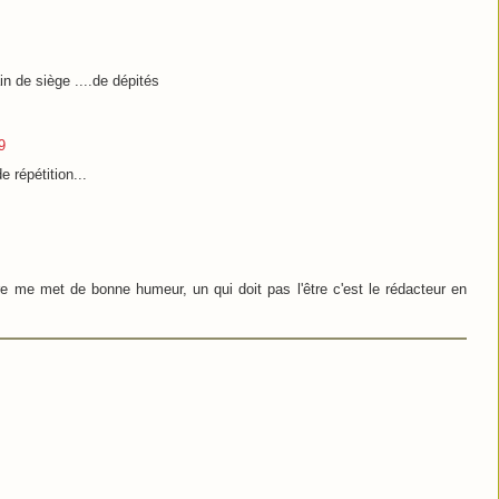
n de siège ....de dépités
9
 répétition...
re me met de bonne humeur, un qui doit pas l'être c'est le rédacteur en