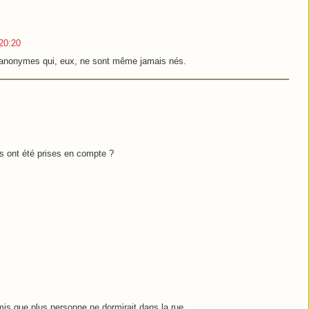
20:20
d'anonymes qui, eux, ne sont même jamais nés.
s ont été prises en compte ?
mis que plus personne ne dormirait dans la rue.