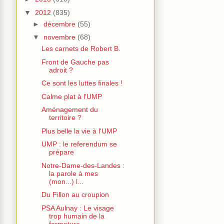
▼
2012
(835)
►
décembre
(55)
▼
novembre
(68)
Les carnets de Robert B.
Front de Gauche pas
adroit ?
Ce sont les luttes finales !
Calme plat à l'UMP
Aménagement du
territoire ?
Plus belle la vie à l'UMP
UMP : le referendum se
prépare
Notre-Dame-des-Landes :
la parole à mes
(mon...) l...
Du Fillon au croupion
PSA Aulnay : Le visage
trop humain de la
fermeture