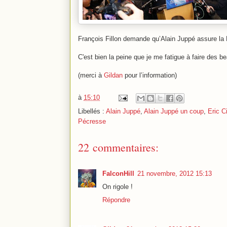
François Fillon demande qu’Alain Juppé assure la 
C'est bien la peine que je me fatigue à faire des b
(merci à
Gildan
pour l’information)
à
15:10
Libellés :
Alain Juppé
,
Alain Juppé un coup
,
Eric Ci
Pécresse
22 commentaires:
FalconHill
21 novembre, 2012 15:13
On rigole !
Répondre