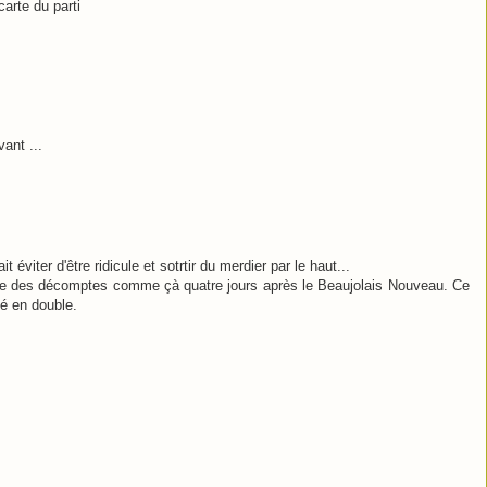
carte du parti
vant ...
t éviter d'être ridicule et sotrtir du merdier par le haut...
aire des décomptes comme çà quatre jours après le Beaujolais Nouveau. Ce
té en double.