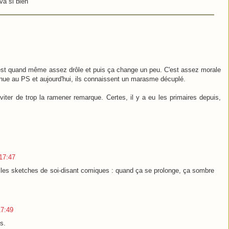
va si bien
'est quand même assez drôle et puis ça change un peu. C'est assez morale
tenue au PS et aujourd'hui, ils connaissent un marasme décuplé.
viter de trop la ramener remarque. Certes, il y a eu les primaires depuis,
17:47
 les sketches de soi-disant comiques : quand ça se prolonge, ça sombre
17:49
s.