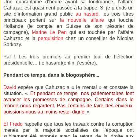
Une quarantaine d’heure avant sa tonitruance, l’affaire
Cahuzac est quasiment passée à la trappe. Si je prends un
site d’information grand public
au hasard
, les trois titres
principaux portent sur
la nouvelle affaire
qui touche
Hollande (le compte en Suisse de son trésorier de
campagne),
Marine Le Pen
qui est touchée par l’affaire
Cahuzac et la
perquisition
chez un conseiller de Nicolas
Sarkozy.
Paf ! Les trois premiers au premier tour de l’élection
présidentielle… (le hasard)(enfin, j’espère).
Pendant ce temps, dans la blogosphère...
David
espère que Cahuzac a « le mental » et constate la
situation. «
Et pendant ce temps, nos parlementaires font
avancer les promesses de campagne. Certains dans le
monde nous regardent. Pas certains de faire des envieux,
puissions-nous au moins rester digne.
»
El Fredo
rappelle que tous les travaux contre la corruption
menés par la majorité socialistes de l’époque ont
subitement été stoppés avec le retour de la droite aux