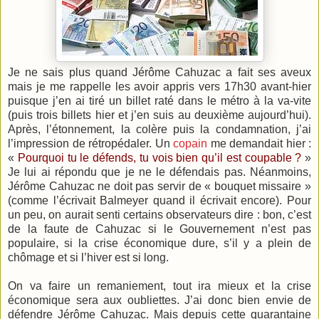
Je ne sais plus quand Jérôme Cahuzac a fait ses aveux
mais je me rappelle les avoir appris vers 17h30 avant-hier
puisque j’en ai tiré un billet raté dans le métro à la va-vite
(puis trois billets hier et j’en suis au deuxième aujourd’hui).
Après, l’étonnement, la colère puis la condamnation, j’ai
l’impression de rétropédaler. Un
copain
me demandait hier :
«
Pourquoi tu le défends, tu vois bien qu’il est coupable ?
»
Je lui ai répondu que je ne le défendais pas. Néanmoins,
Jérôme Cahuzac ne doit pas servir de « bouquet missaire »
(comme l’écrivait Balmeyer quand il écrivait encore). Pour
un peu, on aurait senti certains observateurs dire : bon, c’est
de la faute de Cahuzac si le Gouvernement n’est pas
populaire, si la crise économique dure, s’il y a plein de
chômage et si l’hiver est si long.
On va faire un remaniement, tout ira mieux et la crise
économique sera aux oubliettes. J’ai donc bien envie de
défendre Jérôme Cahuzac. Mais depuis cette quarantaine