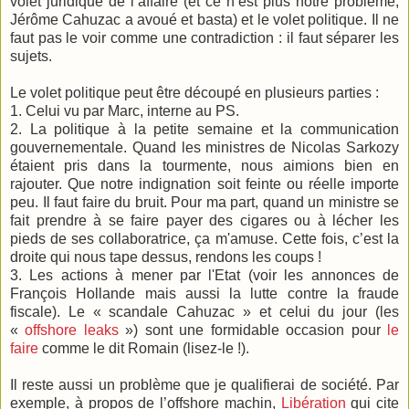
volet juridique de l’affaire (et ce n’est plus notre problème,
Jérôme Cahuzac a avoué et basta) et le volet politique. Il ne
faut pas le voir comme une contradiction : il faut séparer les
sujets.
Le volet politique peut être découpé en plusieurs parties :
1. Celui vu par Marc, interne au PS.
2. La politique à la petite semaine et la communication
gouvernementale. Quand les ministres de Nicolas Sarkozy
étaient pris dans la tourmente, nous aimions bien en
rajouter. Que notre indignation soit feinte ou réelle importe
peu. Il faut faire du bruit. Pour ma part, quand un ministre se
fait prendre à se faire payer des cigares ou à lécher les
pieds de ses collaboratrice, ça m'amuse. Cette fois, c’est la
droite qui nous tape dessus, rendons les coups !
3. Les actions à mener par l'Etat (voir les annonces de
François Hollande mais aussi la lutte contre la fraude
fiscale). Le « scandale Cahuzac » et celui du jour (les
«
offshore leaks
») sont une formidable occasion pour
le
faire
comme le dit Romain (lisez-le !).
Il reste aussi un problème que je qualifierai de société. Par
exemple, à propos de l’offshore machin,
Libération
qui cite