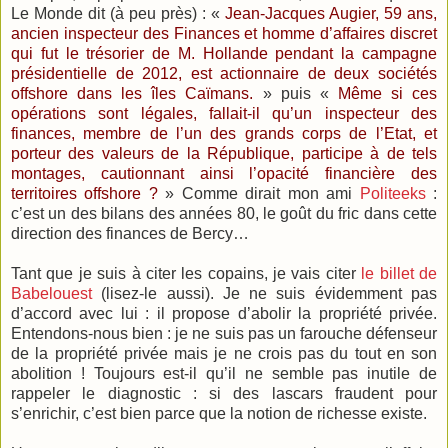
Le Monde dit (à peu près) : «
Jean-Jacques Augier, 59 ans,
ancien inspecteur des Finances et homme d’affaires discret
qui fut le trésorier de M. Hollande pendant la campagne
présidentielle de 2012, est actionnaire de deux sociétés
offshore dans les îles Caïmans.
» puis «
Même si ces
opérations sont légales, fallait-il qu’un inspecteur des
finances, membre de l’un des grands corps de l’Etat, et
porteur des valeurs de la République, participe à de tels
montages, cautionnant ainsi l’opacité financière des
territoires offshore ?
» Comme dirait mon ami
Politeeks
:
c’est un des bilans des années 80, le goût du fric dans cette
direction des finances de Bercy…
Tant que je suis à citer les copains, je vais citer
le billet de
Babelouest
(lisez-le aussi). Je ne suis évidemment pas
d’accord avec lui : il propose d’abolir la propriété privée.
Entendons-nous bien : je ne suis pas un farouche défenseur
de la propriété privée mais je ne crois pas du tout en son
abolition ! Toujours est-il qu’il ne semble pas inutile de
rappeler le diagnostic : si des lascars fraudent pour
s’enrichir, c’est bien parce que la notion de richesse existe.