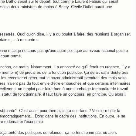
hine Batho serait sur le départ, tout comme Laurent Fabius qui serait
moins deux ministres de moins à Bercy. Cécile Duflot aurait une
serrés. Quoi qu'on dise, il y a du boulot à faire, des réunions à organiser,
aires,... à rencontrer.
onne mais je ne crois pas qu'une autre politique au niveau national puisse
 court terme.
nchon, ce matin. Notamment, il a annoncé ce qu'il ferait en urgence. Il y a
de mémoire) de précaires de la fonction publique. Ça serait sans doute très
es recenser et gérer tout le bazar administratif prendrait des mois voire
res n'aient pas du tout envie d'être embauchés et que certains intérimaires
ellement un emploi pour faire face à une surcharge temporaire de travail.
 statut de fonctionnaire, il faut faire un concours, en principe. Ou alors il
stituante". C'est aussi pour faire plaisir à ses fans ? Vouloir rebâtir la
démocratiquement... Donc dans le cadre des institutions. En outre, je ne
re redémarrer l'économie.
jà tenté des politiques de relance : ça ne fonctionne pas ou alors