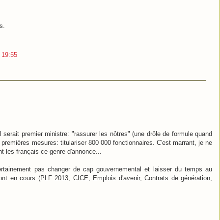
s.
3 19:55
l serait premier ministre: "rassurer les nôtres" (une drôle de formule quand
 premières mesures: titulariser 800 000 fonctionnaires. C'est marrant, je ne
t les français ce genre d'annonce...
certainement pas changer de cap gouvernemental et laisser du temps au
nt en cours (PLF 2013, CICE, Emplois d'avenir, Contrats de génération,