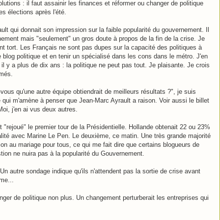
utions : il faut assainir les finances et réformer ou changer de politique
s élections après l'été.
ult qui donnait son impression sur la faible popularité du gouvernement. Il
ernement mais "seulement" un gros doute à propos de la fin de la crise. Je
nt tort. Les Français ne sont pas dupes sur la capacité des politiques à
le blog politique et en tenir un spécialisé dans les cons dans le métro. J'en
 y a plus de dix ans : la politique ne peut pas tout. Je plaisante. Je crois
imés.
vous qu'une autre équipe obtiendrait de meilleurs résultats ?", je suis
 qui m'amène à penser que Jean-Marc Ayrault a raison. Voir aussi le billet
Moi, j'en ai vus deux autres.
nt "rejoué" le premier tour de la Présidentielle. Hollande obtenait 22 ou 23%
égalité avec Marine Le Pen. Le deuxième, ce matin. Une très grande majorité
on au mariage pour tous, ce qui me fait dire que certains blogueurs de
stion ne nuira pas à la popularité du Gouvernement.
n autre sondage indique qu'ils n'attendent pas la sortie de crise avant
me...
ger de politique non plus. Un changement perturberait les entreprises qui