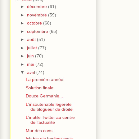
►
décembre
(61)
►
novembre
(59)
►
octobre
(68)
►
septembre
(65)
►
août
(51)
►
juillet
(77)
►
juin
(70)
►
mai
(72)
▼
avril
(74)
La première année
Solution finale
Douce Germanie...
L'insoutenable légèreté
du blogueur de droite
L'inutile Twitter au centre
de l'actualité
Mur des cons
Ich bin ein berliner mais