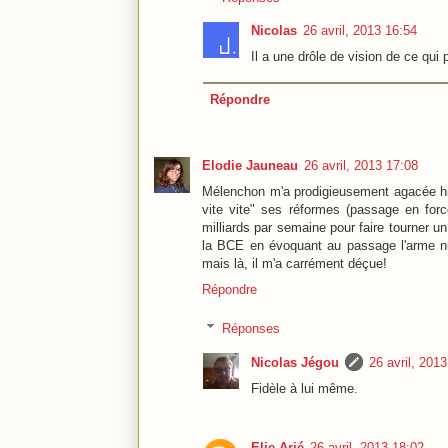
Nicolas
26 avril, 2013 16:54
Il a une drôle de vision de ce qui 
Répondre
Elodie Jauneau
26 avril, 2013 17:08
Mélenchon m'a prodigieusement agacée hier
vite vite" ses réformes (passage en forc
milliards par semaine pour faire tourner u
la BCE en évoquant au passage l'arme nucl
mais là, il m'a carrément déçue!
Répondre
Réponses
Nicolas Jégou
26 avril, 201
Fidèle à lui même.
Elie Arié
26 avril, 2013 18:02