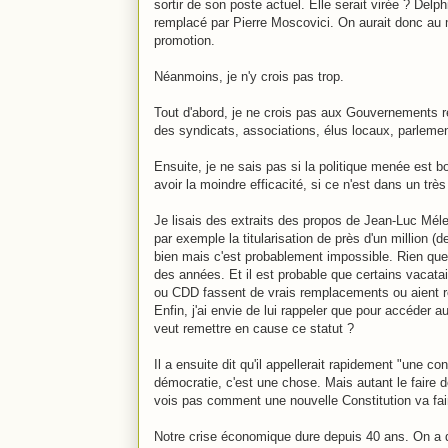
sortir de son poste actuel. Elle serait virée ? Delp
remplacé par Pierre Moscovici. On aurait donc au 
promotion.
Néanmoins, je n'y crois pas trop.
Tout d'abord, je ne crois pas aux Gouvernements res
des syndicats, associations, élus locaux, parlement
Ensuite, je ne sais pas si la politique menée est b
avoir la moindre efficacité, si ce n'est dans un très
Je lisais des extraits des propos de Jean-Luc Méle
par exemple la titularisation de près d'un million (
bien mais c'est probablement impossible. Rien que l
des années. Et il est probable que certains vacatai
ou CDD fassent de vrais remplacements ou aient ré
Enfin, j'ai envie de lui rappeler que pour accéder au
veut remettre en cause ce statut ?
Il a ensuite dit qu'il appellerait rapidement "une con
démocratie, c'est une chose. Mais autant le faire 
vois pas comment une nouvelle Constitution va fai
Notre crise économique dure depuis 40 ans. On a dé