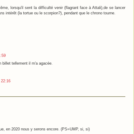
e, lorsqu'il sent la difficulté venir (flagrant face à Attali),de se lancer
 intérêt (la tortue ou le scorpion?), pendant que le chrono tourne.
1:59
n billet tellement il m'a agacée.
3 22:16
ue, en 2020 nous y serons encore. (PS=UMP, si, si)