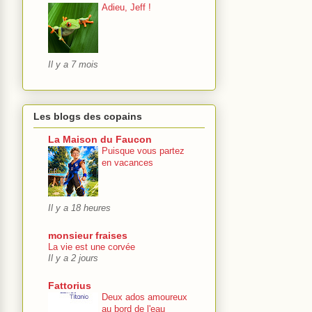
Adieu, Jeff !
Il y a 7 mois
Les blogs des copains
La Maison du Faucon
Puisque vous partez
en vacances
Il y a 18 heures
monsieur fraises
La vie est une corvée
Il y a 2 jours
Fattorius
Deux ados amoureux
au bord de l'eau