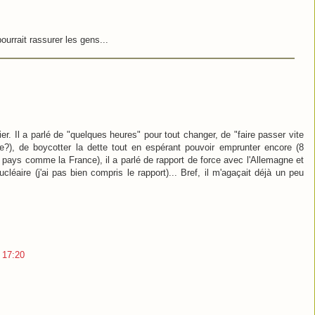
pourrait rassurer les gens...
. Il a parlé de "quelques heures" pour tout changer, de "faire passer vite
e?), de boycotter la dette tout en espérant pouvoir emprunter encore (8
n pays comme la France), il a parlé de rapport de force avec l'Allemagne et
éaire (j'ai pas bien compris le rapport)... Bref, il m'agaçait déjà un peu
3 17:20