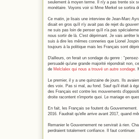
seulement à moyen terme. Il n'y a pas trente six sol
monétaire. Voyons voir si Mme Merkel se sortira de
Ce matin, je lisais une interview de Jean-Marc Ayra
disait en gros qu'il n'y avait pas de rejet du gouv
ne suis pas loin de penser qu'il n'a pas spécialeme
nous sortir de là. C'est déprimant. Je vais arrêter 
suis à dire les mêmes conneries que Lionel Jospin il
toujours à la politique mais les Français sont dépr
D'ailleurs, on ferait un sondage du genre : "pensez-
persuadé qu'une grande majorité répondrait non, ce
de
Melclalex qui nous a trouvé un autre sondage
. 
Le premier, il y a une quinzaine de jours. Ils avaie
des voix. Pas si mal, au fond. Sauf qu'il était à 
des Français est contre les mouvements d'oppositi
droite racontent n'importe quoi. Le mariage en que
En fait, les Français se foutent du Gouvernement. U
2016. Faudrait qu'elle arrive avant 2017, quand mê
Remanier le Gouvernement ne servirait à rien. Chan
perdraient totalement confiance. Il faut continuer.