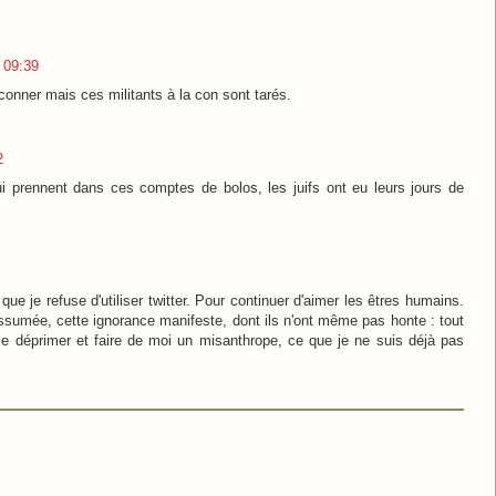
3 09:39
éconner mais ces militants à la con sont tarés.
2
i prennent dans ces comptes de bolos, les juifs ont eu leurs jours de
que je refuse d'utiliser twitter. Pour continuer d'aimer les êtres humains.
ssumée, cette ignorance manifeste, dont ils n'ont même pas honte : tout
r me déprimer et faire de moi un misanthrope, ce que je ne suis déjà pas