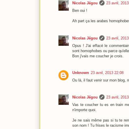
Nicolas Jégou
23 avril, 201
Ben oui !
Ah part ça les arabes homophobes 
Nicolas Jégou
23 avril, 201
Opus ! J'ai effacé le commentair
sont homophobes ou parce qu'elle
Bon j'vais me coucher je crois.
Unknown
23 avril, 2013 22:08
Ou là, il faut venir sur mon blog, 
Nicolas Jégou
23 avril, 201
Vas te coucher tu es en train m
n'importe quoi.
Je ne sais même pas si tu te rend
son nom ! Tu frises le racisme i