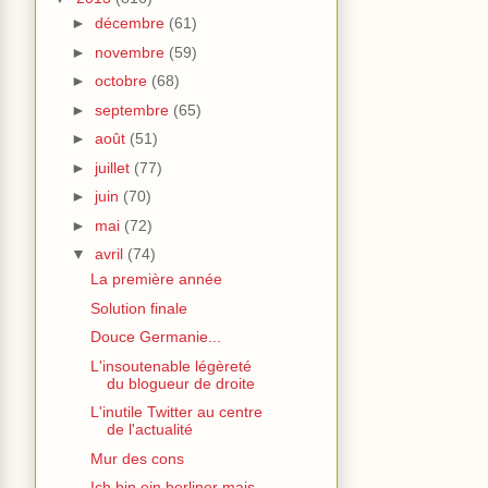
►
décembre
(61)
►
novembre
(59)
►
octobre
(68)
►
septembre
(65)
►
août
(51)
►
juillet
(77)
►
juin
(70)
►
mai
(72)
▼
avril
(74)
La première année
Solution finale
Douce Germanie...
L'insoutenable légèreté
du blogueur de droite
L'inutile Twitter au centre
de l'actualité
Mur des cons
Ich bin ein berliner mais