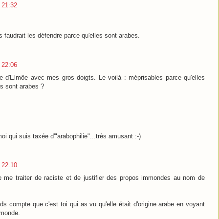
3 21:32
faudrait les défendre parce qu'elles sont arabes.
3 22:06
e d'Elmôe avec mes gros doigts. Le voilà : méprisables parce qu'elles
s sont arabes ?
moi qui suis taxée d'"arabophilie"...très amusant :-)
3 22:10
e me traiter de raciste et de justifier des propos immondes au nom de
s compte que c'est toi qui as vu qu'elle était d'origine arabe en voyant
mmonde.