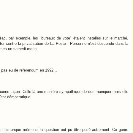
éac, par exemple, les "bureaux de vote" étaient installés sur le marché.
er contre la privatisation de La Poste ! Personne n'est descendu dans la
urses un samedi matin.
 a pas eu de referendum en 1992...
la bonne façon. Celle là une manière sympathique de communiquer mais elle
c'est démocratique.
t historique même si la question eut pu être posé autrement. Ce genre